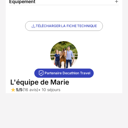
Équipement
TÉLÉCHARGER LA FICHE TECHNIQUE
Partenaire Decathlon Travel
L'équipe de Marie
5/5
(16 avis)
• 10 séjours
Basé au cœur d’une station balnéaire bretonne,
notre partenaire local se spécialise depuis plus
de 20 ans dans les activités équestres pour tous
les âges. Son équipe de professionnels diplômés