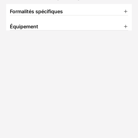
Formalités spécifiques
Équipement
TÉLÉCHARGER LA FICHE TECHNIQUE
Ils ont voyagé avec nous
Découvrez les expériences authentiques de nos
voyageurs
Chez Decathlon les avis
4,5/5
(2 avis)
sont fiables
Avis affichés par ordre antéchronologique
Cécile
C