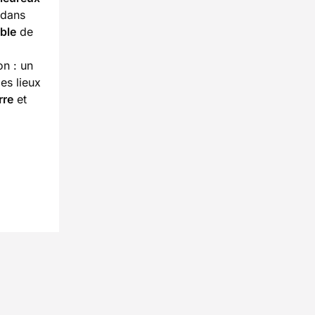
 dans
ble
de
on : un
es lieux
rre
et