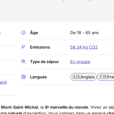
e
Âge
De 18 - 65 ans
Emissions
58.34 kg CO2
Type de séjour
En groupe
Langues
🇬🇧
Anglais
🇫🇷
Fra
aint
u
Mont-Saint-Michel
, la
8ᵉ merveille du monde
. Vivez un sé
adre
naturel
d'exception. Vous campez dans un espace
cha