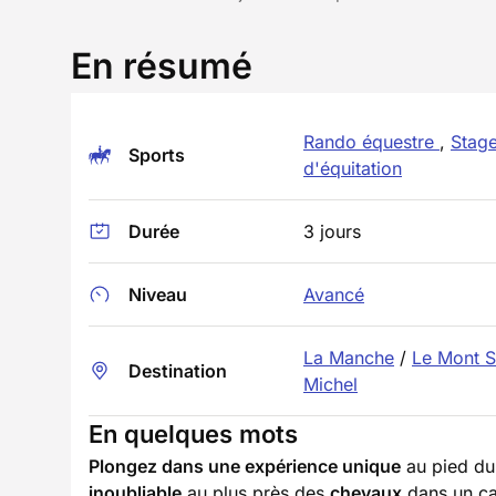
En résumé
Rando équestre
,
Stag
Sports
d'équitation
Durée
3 jours
Niveau
Avancé
La Manche
/
Le Mont S
Destination
Michel
En quelques mots
Plongez dans une expérience unique
au pied d
inoubliable
au plus près des
chevaux
dans un c