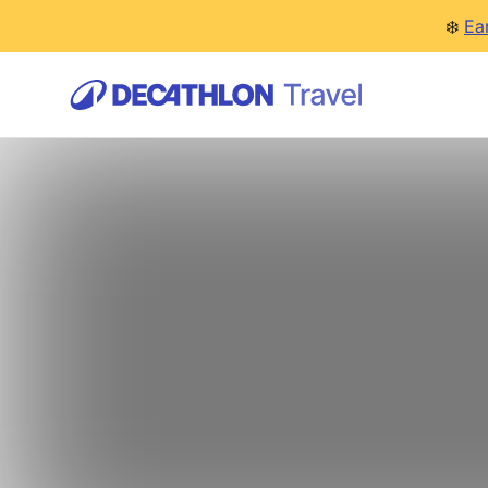
❄️
Ea