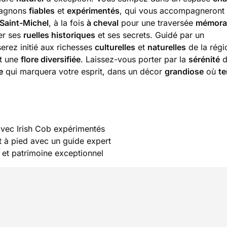
pagnons
fiables
et
expérimentés
, qui vous accompagneront
Saint-Michel
, à la fois
à cheval
pour une traversée
mémora
er ses
ruelles historiques
et ses secrets. Guidé par un
serez initié aux richesses
culturelles
et
naturelles
de la régi
t une
flore diversifiée
. Laissez-vous porter par la
sérénité
d
e
qui marquera votre esprit, dans un décor
grandiose
où
te
avec Irish Cob expérimentés
t à pied avec un guide expert
et patrimoine exceptionnel