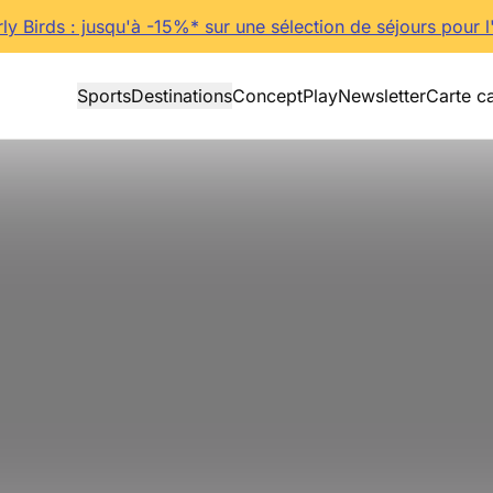
rly Birds : jusqu'à -15%* sur une sélection de séjours pour l
Sports
Destinations
Concept
Play
Newsletter
Carte c