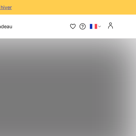
'hiver
adeau