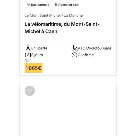
💚 Bas carbone
🚆 Accès en train
Le Mont Saint Michel / La Manche
La vélomaritime, du Mont-Saint-
Michel à Caen
En liberté
VTC Cyclotourisme
8 jours
Confirmé
Dès
1 865€