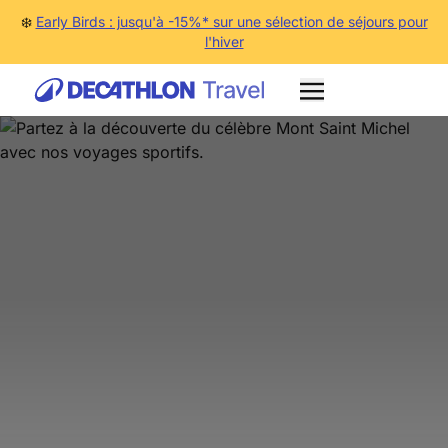
❄️
Early Birds : jusqu'à -15%* sur une sélection de séjours pour
l'hiver