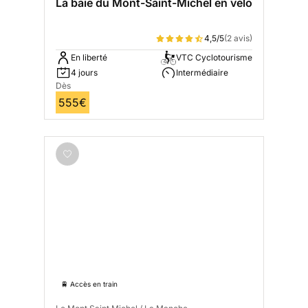
La baie du Mont-Saint-Michel en vélo
4,5/5
(2 avis)
En liberté
VTC Cyclotourisme
4 jours
Intermédiaire
Dès
555€
🚆 Accès en train