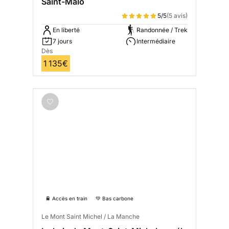
Saint-Malo
5/5
(5 avis)
En liberté
Randonnée / Trek
7 jours
Intermédiaire
Dès
1 135€
🚆 Accès en train
💚 Bas carbone
Le Mont Saint Michel / La Manche