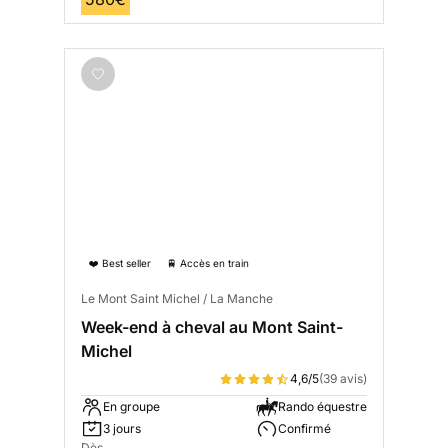
❤️ Best seller
🚆 Accès en train
Le Mont Saint Michel / La Manche
Week-end à cheval au Mont Saint-
Michel
4,6/5
(39 avis)
En groupe
Rando équestre
3 jours
Confirmé
Dès