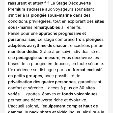
rassurant
et attentif ? Le
Stage Découverte
Premium
s’adresse aux voyageurs souhaitant
s’initier à la
plongée sous-marine
dans des
conditions privilégiées, tout en explorant des
sites
sous-marins remarquables
à Tenerife.
Pensé pour une
approche progressive et
personnalisée
, ce stage comprend
trois plongées
adaptées au rythme de chacun
, encadrées par un
moniteur dédié
. Grâce à un suivi individualisé et
une
pédagogie sur mesure
, vous découvrez les
bases de la plongée en douceur, en toute sécurité.
L’expérience se distingue par son
format exclusif
en petits groupes
, avec possibilité de
privatisation dès quatre personnes
, garantissant
confort et sérénité. L’accès à plus de
30 sites
variés
— grottes, épaves et
fonds volcaniques
—
permet une découverte riche et évolutive.
L’accueil soigné, l’
équipement complet haut de
gamme
, le
pack photo et vidéo inclus
, ainsi que le