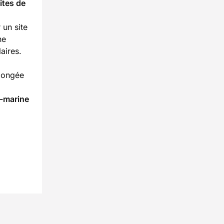
ites de
 un site
ne
aires.
plongée
s-marine