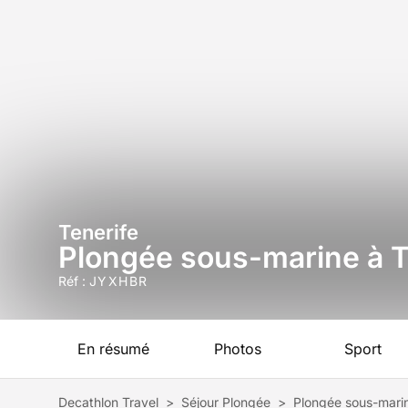
Tenerife
Plongée sous-marine à Te
Réf :
JYXHBR
En résumé
Photos
Sport
Decathlon Travel
>
Séjour Plongée
>
Plongée sous-marin