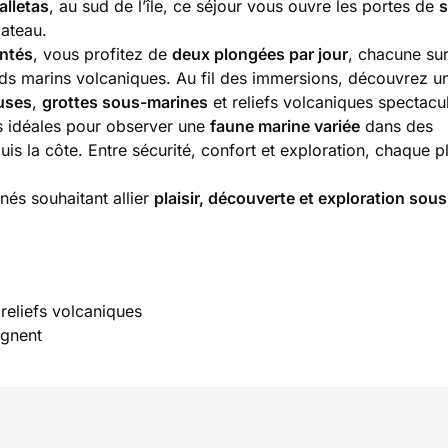
alletas
, au sud de l’île, ce séjour vous ouvre les portes de
s
bateau.
entés
, vous profitez de
deux plongées par jour
, chacune sur
onds marins volcaniques. Au fil des immersions, découvrez u
uses
,
grottes sous-marines
et reliefs volcaniques spectacul
ns idéales pour observer une
faune marine variée
dans des
s la côte. Entre sécurité, confort et exploration, chaque 
és souhaitant allier
plaisir, découverte et exploration sou
reliefs volcaniques
agnent