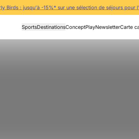
rly Birds : jusqu'à -15%* sur une sélection de séjours pour l
Sports
Destinations
Concept
Play
Newsletter
Carte c