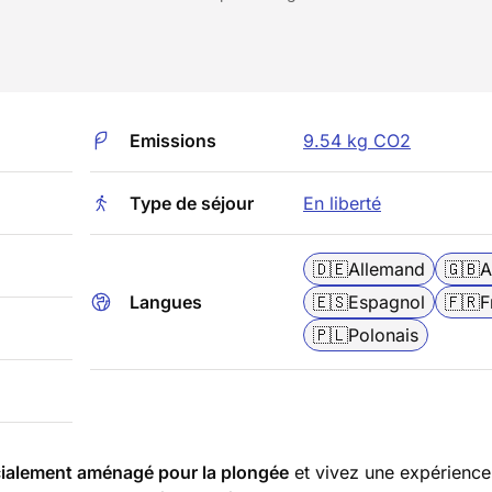
Emissions
9.54 kg CO2
Type de séjour
En liberté
🇩🇪
Allemand
🇬🇧
A
Langues
🇪🇸
Espagnol
🇫🇷
F
🇵🇱
Polonais
cialement aménagé pour la plongée
et vivez une expérience