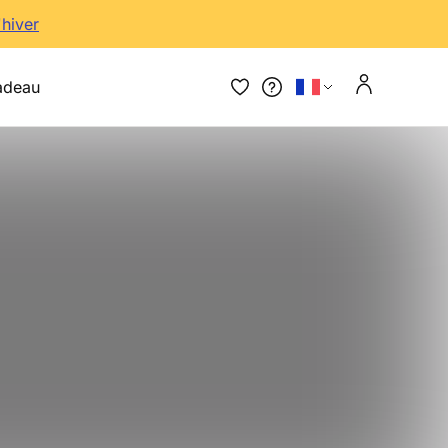
'hiver
adeau