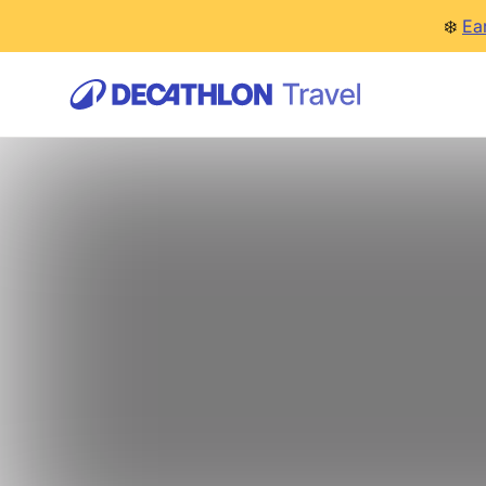
❄️
Ea