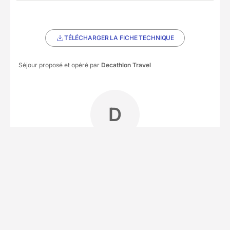
TÉLÉCHARGER LA FICHE TECHNIQUE
Séjour proposé et opéré par
Decathlon Travel
D
Partenaire Decathlon Travel
Notre équipe partenaire
• 6 séjours
Idéalement situé en bord de mer à Los Cristianos,
au sud de Ténérife, notre partenaire local est un
centre de plongée PADI réputé pour son