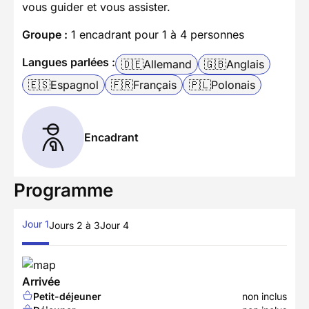
vous guider et vous assister.
Groupe :
1 encadrant pour 1 à 4 personnes
Langues parlées :
🇩🇪
Allemand
🇬🇧
Anglais
🇪🇸
Espagnol
🇫🇷
Français
🇵🇱
Polonais
Encadrant
Programme
Jour 1
Jours 2 à 3
Jour 4
Arrivée
Petit-déjeuner
non inclus