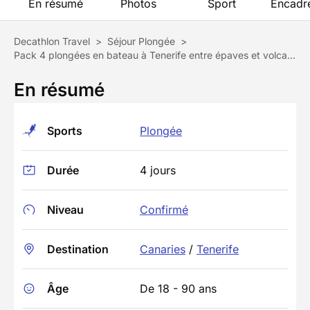
En résumé
Photos
Sport
Encadr
Decathlon Travel
>
Séjour Plongée
>
Pack 4 plongées en bateau à Tenerife entre épaves et volcans
En résumé
Sports
Plongée
Durée
4 jours
Niveau
Confirmé
Destination
Canaries
/
Tenerife
Âge
De 18 - 90 ans