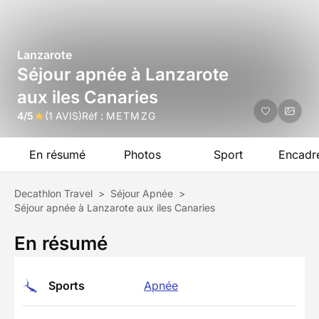
Lanzarote
Séjour apnée à Lanzarote
aux iles Canaries
4/5
(1 AVIS)
Réf :
METMZG
En résumé
Photos
Sport
Encadr
Decathlon Travel
>
Séjour Apnée
>
Séjour apnée à Lanzarote aux iles Canaries
En résumé
Sports
Apnée