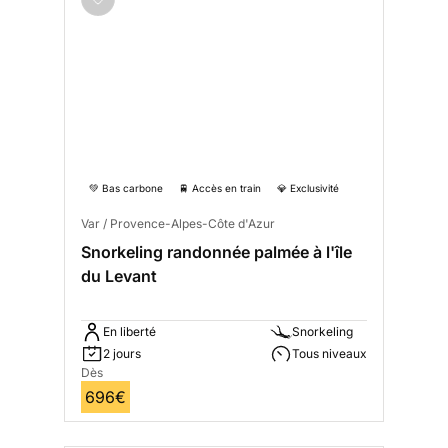
💚 Bas carbone
🚆 Accès en train
💎 Exclusivité
Var / Provence-Alpes-Côte d'Azur
Snorkeling randonnée palmée à l'île
du Levant
En liberté
Snorkeling
2 jours
Tous niveaux
Dès
696€