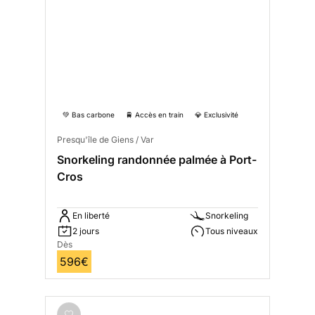
💚 Bas carbone
🚆 Accès en train
💎 Exclusivité
Presqu'île de Giens / Var
Snorkeling randonnée palmée à Port-
Cros
En liberté
Snorkeling
2 jours
Tous niveaux
Dès
596€