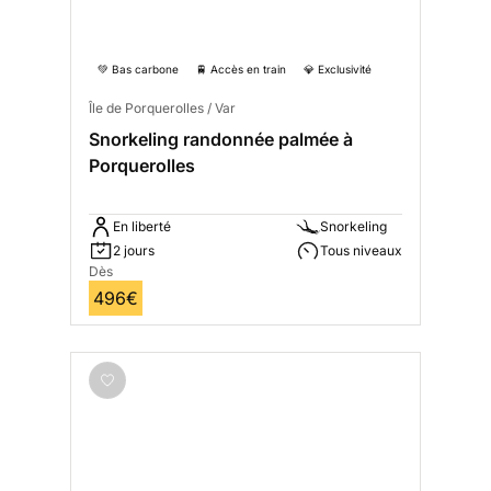
💚 Bas carbone
🚆 Accès en train
💎 Exclusivité
Île de Porquerolles / Var
Snorkeling randonnée palmée à
Porquerolles
En liberté
Snorkeling
2 jours
Tous niveaux
Dès
496€