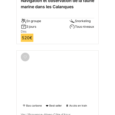
Navigation et observation de la faune
marine dans les Calanques
En groupe
Snorkeling
3 jours
Tous niveaux
Dès
520€
💚 Bas carbone
❤️ Best seller
🚆 Accès en train
Var / Provence-Alpes-Côte d'Azur