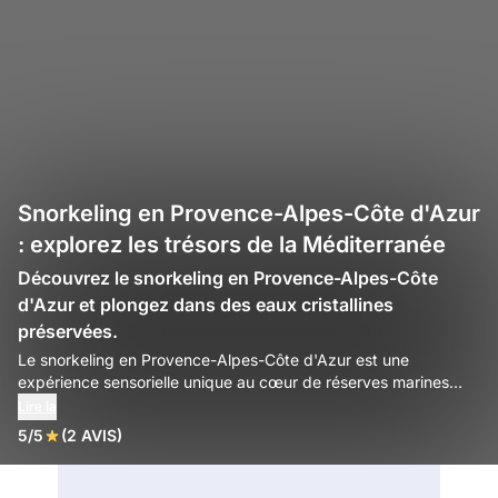
Snorkeling en Provence-Alpes-Côte d'Azur
: explorez les trésors de la Méditerranée
Découvrez le snorkeling en Provence-Alpes-Côte
d'Azur et plongez dans des eaux cristallines
préservées.
Le snorkeling en Provence-Alpes-Côte d'Azur est une
expérience sensorielle unique au cœur de réserves marines
d'exception. En glissant sur les eaux azurées, vous découvrirez
Lire la
une biodiversité riche, des herbiers de posidonie aux bancs de
5/5
(2 AVIS)
poissons colorés. Cette activité accessible permet à tous de
s'émerveiller devant la beauté sauvage du littoral
méditerranéen en toute sérénité.