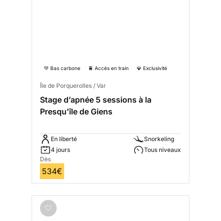
💚 Bas carbone
🚆 Accès en train
💎 Exclusivité
Île de Porquerolles / Var
Stage d’apnée 5 sessions à la
Presqu'île de Giens
En liberté
Snorkeling
4 jours
Tous niveaux
Dès
534€