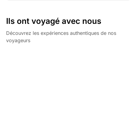
Ils ont voyagé avec nous
Découvrez les expériences authentiques de nos
voyageurs
Chez Decathlon les avis sont
5/5
(2 avis)
fiables
Avis affichés par ordre antéchronologique
laura
l
mai 2026
Naviguez en Méditerranée et participez à
un week-end d'observations
Super week end en voile avec un instructeur très
pédagogue
Voir plus
Publié le 02/06/2026