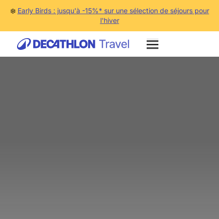
❄️
Early Birds : jusqu'à -15%* sur une sélection de séjours pour
l'hiver