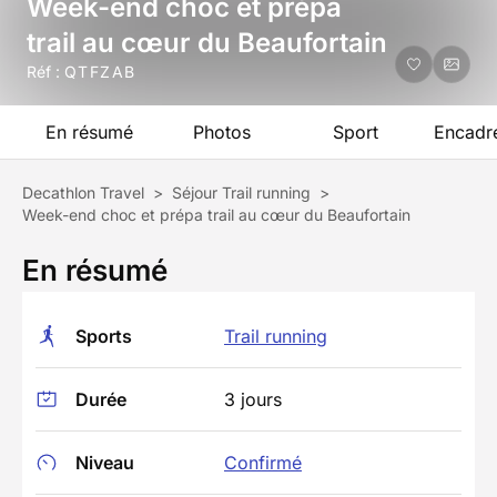
Week-end choc et prépa
trail au cœur du Beaufortain
Réf :
QTFZAB
En résumé
Photos
Sport
Encadr
Decathlon Travel
>
Séjour Trail running
>
Week-end choc et prépa trail au cœur du Beaufortain
En résumé
Sports
Trail running
Durée
3 jours
Niveau
Confirmé