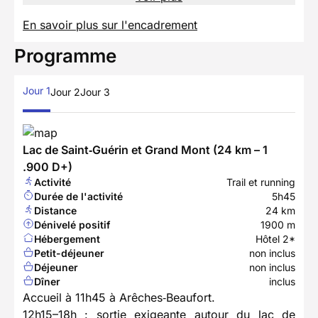
En savoir plus sur l'encadrement
Programme
Jour 1
Jour 2
Jour 3
Lac de Saint‑Guérin et Grand Mont (24 km – 1
.900 D+)
Activité
Trail et running
Durée de l'activité
5h45
Distance
24 km
Dénivelé positif
1900 m
Hébergement
Hôtel 2*
Petit-déjeuner
non inclus
Déjeuner
non inclus
Dîner
inclus
Accueil à 11h45 à Arêches‑Beaufort.
12h15–18h : sortie exigeante autour du lac de