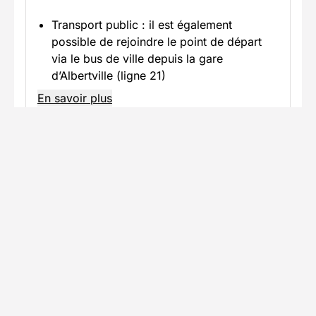
Transport public : il est également
possible de rejoindre le point de départ
via le bus de ville depuis la gare
d’Albertville (ligne 21)
En savoir plus
Accès en voiture
Trajet jusqu'au lieu du séjour avec
stationnement disponible
Informations pratiques
Formalités spécifiques
Équipement