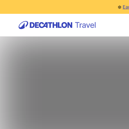
❄️
Ea