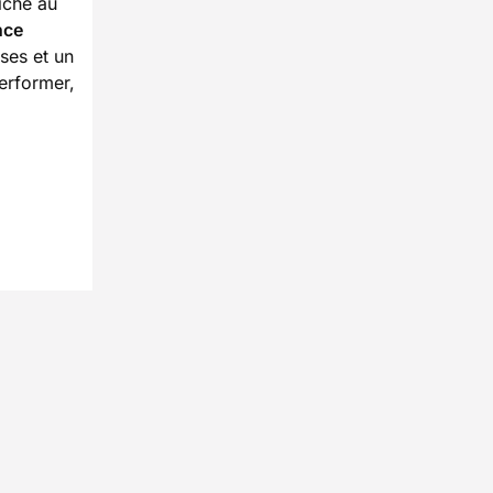
Niché au
nce
ses et un
erformer,