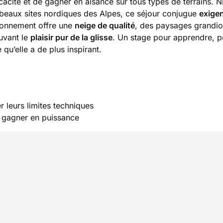
ficacité et de gagner en aisance sur tous types de terrains. 
s beaux sites nordiques des Alpes, ce séjour conjugue
exige
ironnement offre une
neige de qualité
, des paysages grandio
ouvant le
plaisir pur de la glisse
. Un stage pour apprendre, p
qu’elle a de plus inspirant.
r leurs limites techniques
t gagner en puissance