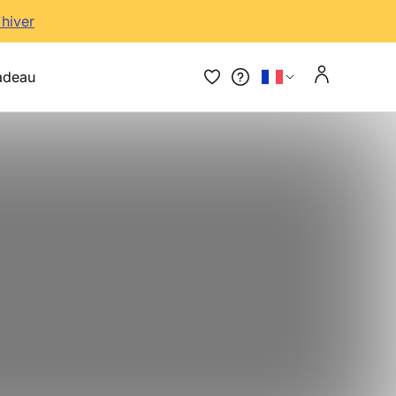
'hiver
adeau