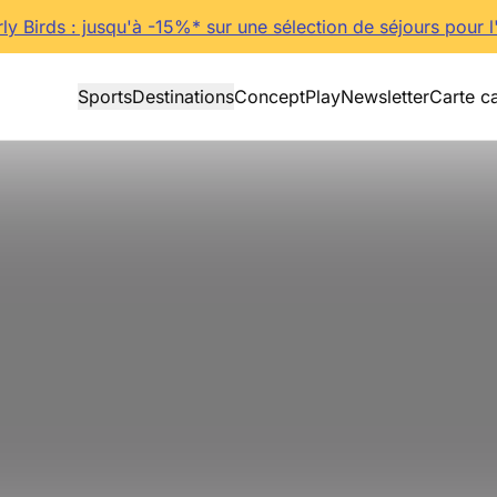
rly Birds : jusqu'à -15%* sur une sélection de séjours pour l
Sports
Destinations
Concept
Play
Newsletter
Carte c