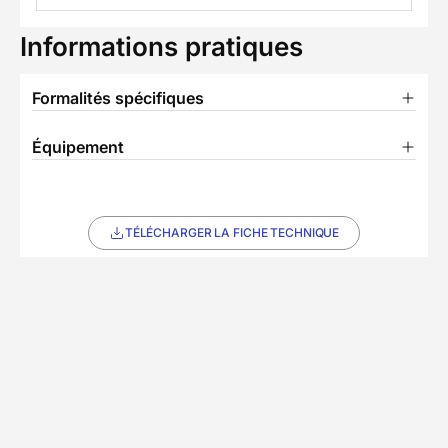
Informations pratiques
Formalités spécifiques
Équipement
TÉLÉCHARGER LA FICHE TECHNIQUE
Ils ont voyagé avec nous
Découvrez les expériences authentiques de nos
voyageurs
Chez Decathlon les avis
4,3/5
(4 avis)
sont fiables
Avis affichés par ordre antéchronologique