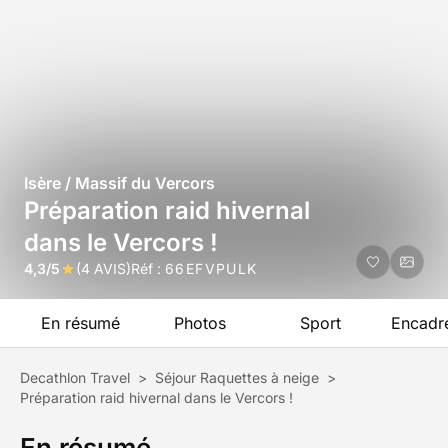
Isère / Massif du Vercors
Préparation raid hivernal
dans le Vercors !
4,3/5
(4 AVIS)
Réf :
66EFVPULK
En résumé
Photos
Sport
Encadr
Decathlon Travel
>
Séjour Raquettes à neige
>
Préparation raid hivernal dans le Vercors !
En résumé