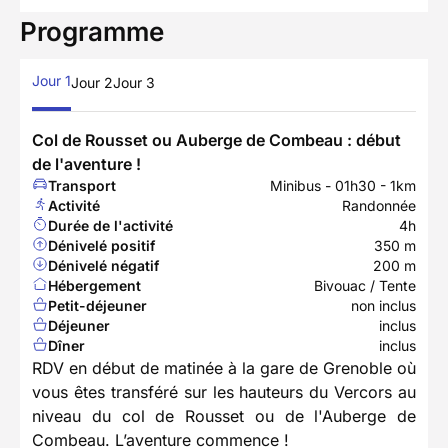
Programme
Jour 1
Jour 2
Jour 3
Col de Rousset ou Auberge de Combeau : début
de l'aventure !
Transport
Minibus - 01h30 - 1km
Activité
Randonnée
Durée de l'activité
4h
Dénivelé positif
350 m
Dénivelé négatif
200 m
Hébergement
Bivouac / Tente
Petit-déjeuner
non inclus
Déjeuner
inclus
Dîner
inclus
RDV en début de matinée à la gare de Grenoble où
vous êtes transféré sur les hauteurs du Vercors au
niveau du col de Rousset ou de l'Auberge de
Combeau. L’aventure commence !