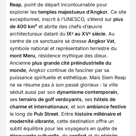
Reap
, point de départ incontournable pour
explorer les
temples majestueux d’Angkor
. Ce site
exceptionnel, inscrit à l’UNESCO, s’étend sur
plus
de 400 km²
et abrite des chefs-d’œuvre
architecturaux datant du
IXᵉ au XVᵉ siècle
. Au
centre de ce sanctuaire se dresse
Angkor Vat
,
symbole national et représentation terrestre du
mont Meru
, résidence mythique des dieux.
Ancienne
plus grande cité préindustrielle du
monde
, Angkor continue de fasciner par sa
puissance spirituelle et esthétique. Mais Siem Reap
ne se résume pas à son passé glorieux : la ville
séduit aussi par son
dynamisme contemporain
,
ses
terrains de golf verdoyants
, ses
hôtels de
charme et internationaux
, et son
ambiance festive
le long de
Pub Street
. Entre
histoire millénaire et
modernité vibrante
, cette destination offre un
subtil équilibre pour les voyageurs en quête de
découverte culturelle
, de
confort
et de
plaisirs