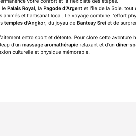
rmanence votre confort et la flexibilité des étapes.
z le
Palais Royal
, la
Pagode d’Argent
et l’île de la Soie, tout 
s animés et l'artisanat local. Le voyage combine l'effort ph
es
temples d’Angkor
, du joyau de
Banteay Srei
et de surpre
faitement entre sport et détente. Pour clore cette aventure
 Reap d’un
massage aromathérapie
relaxant et d’un
dîner-sp
ion culturelle et physique mémorable.