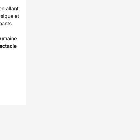
en allant
ysique et
nants
 humaine
ectacle