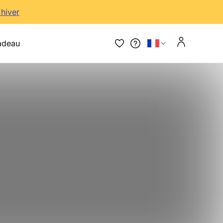
'hiver
adeau