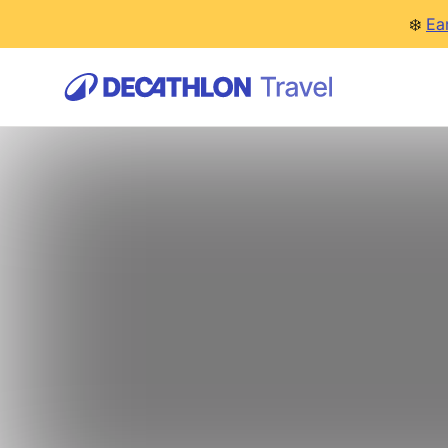
❄️
Ea