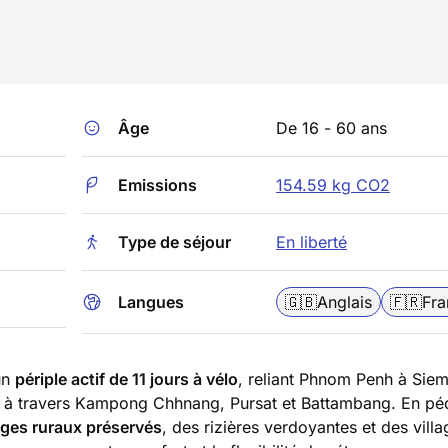
Âge
De 16 - 60 ans
Emissions
154.59 kg CO2
Type de séjour
En liberté
Langues
🇬🇧
Anglais
🇫🇷
Fra
un
périple actif de 11 jours à vélo
, reliant Phnom Penh à Sie
us à travers Kampong Chhnang, Pursat et Battambang. En péd
ges ruraux préservés
, des rizières verdoyantes et des villa