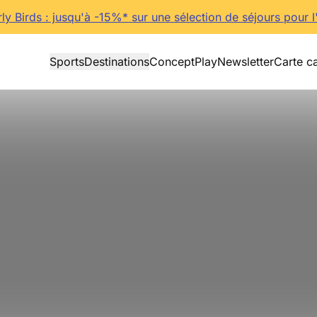
rly Birds : jusqu'à -15%* sur une sélection de séjours pour l
Sports
Destinations
Concept
Play
Newsletter
Carte c