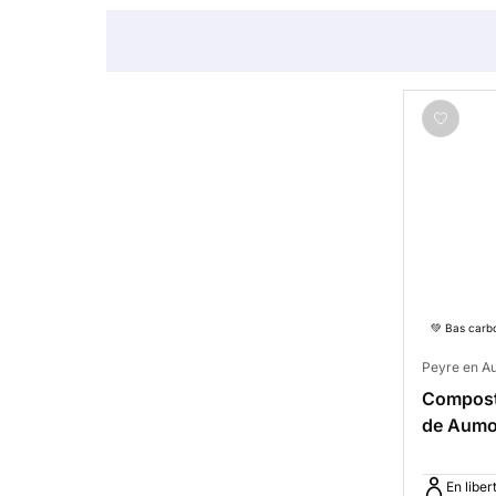
💚 Bas carb
Peyre en Au
Composte
de Aumo
d'Olt
En liber