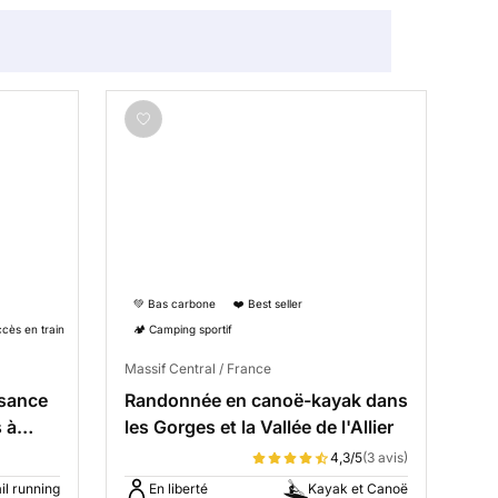
💚 Bas carbone
❤️ Best seller
ccès en train
🏕️ Camping sportif
Massif Central / France
ssance
Randonnée en canoë-kayak dans
 à
les Gorges et la Vallée de l'Allier
4,3/5
(3 avis)
il running
En liberté
Kayak et Canoë