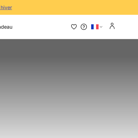
'hiver
adeau