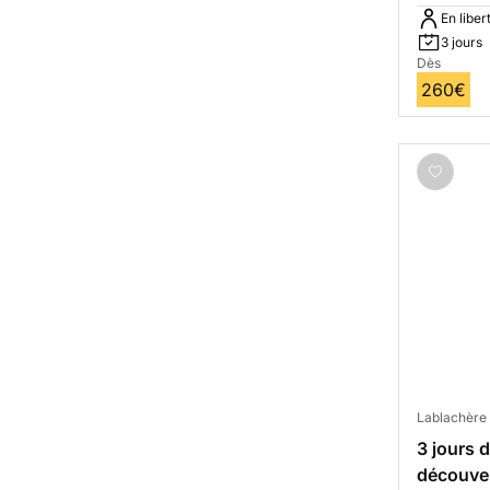
En liber
3 jours
Dès
260€
Lablachère
3 jours 
découve