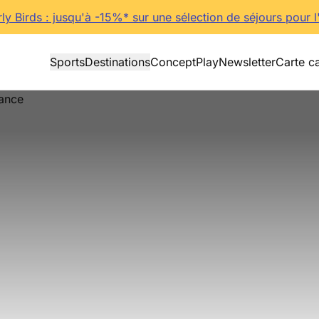
rly Birds : jusqu'à -15%* sur une sélection de séjours pour l
Sports
Destinations
Concept
Play
Newsletter
Carte c