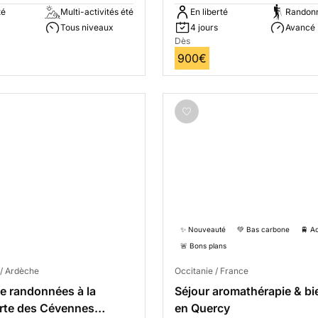
té
Multi-activités été
En liberté
Randonn
Tous niveaux
4 jours
Avancé
Dès
900€
✨ Nouveauté
💚 Bas carbone
🚆 A
🚨 Bons plans
 / Ardèche
Occitanie / France
de randonnées à la
Séjour aromathérapie & bi
rte des Cévennes
en Quercy