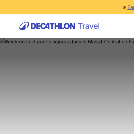
❄️
Ea