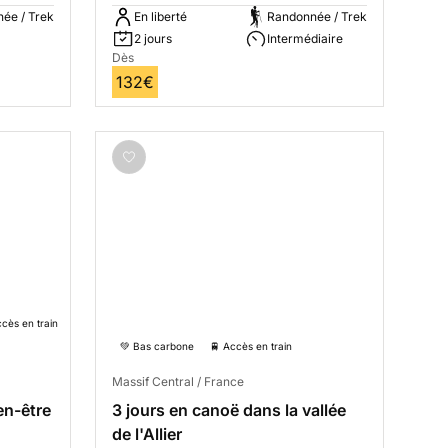
ée / Trek
En liberté
Randonnée / Trek
2 jours
Intermédiaire
Dès
132€
ccès en train
💚 Bas carbone
🚆 Accès en train
Massif Central / France
en-être
3 jours en canoë dans la vallée
de l'Allier