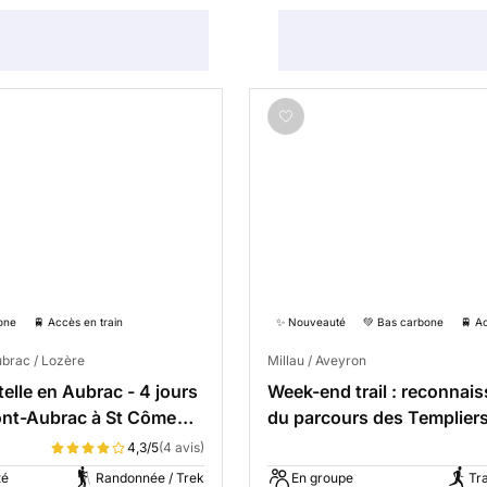
one
🚆 Accès en train
✨ Nouveauté
💚 Bas carbone
🚆 A
brac / Lozère
Millau / Aveyron
lle en Aubrac - 4 jours
Week-end trail : reconnai
nt-Aubrac à St Côme
du parcours des Templiers
Millau
4,3/5
(4 avis)
té
Randonnée / Trek
En groupe
Tra