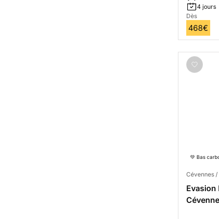
4 jours
Dès
468€
💚 Bas carb
Cévennes / 
Evasion 
Cévenn