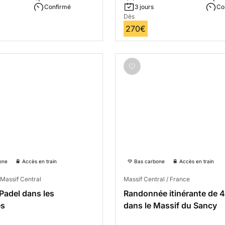
Confirmé
3 jours
Co
Dès
270€
one
🚆 Accès en train
💚 Bas carbone
🚆 Accès en train
Massif Central
Massif Central / France
Padel dans les
Randonnée itinérante de 4
es
dans le Massif du Sancy