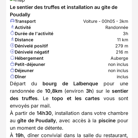
Le sentier des truffes et installation au gite de
Poudally
Transport
Voiture - 00h05 - 3km
Activité
Randonnée
Durée de l'activité
3h
Distance
11 km
Dénivelé positif
279 m
Dénivelé négatif
216 m
Hébergement
Auberge
Petit-déjeuner
non inclus
Déjeuner
non inclus
Dîner
inclus
Départ du
bourg de Lalbenque
pour une
randonnée de
10,8km
(environ
3h
) sur le
sentier
des truffes
. Le
topo et les cartes
vous sont
envoyés par mail.
À partir de
14h30
, installation dans votre chambre
au
gîte de Poudally
, avec accès à la
piscine
pour
un moment de détente.
À
19h
, dîner convivial dans la salle du restaurant,