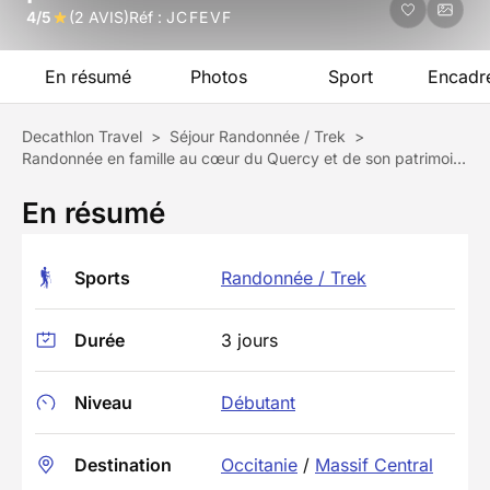
4/5
(2 AVIS)
Réf :
JCFEVF
En résumé
Photos
Sport
Encadr
Decathlon Travel
>
Séjour Randonnée / Trek
>
Randonnée en famille au cœur du Quercy et de son patrimoine
En résumé
Sports
Randonnée / Trek
Durée
3 jours
Niveau
Débutant
Destination
Occitanie
/
Massif Central