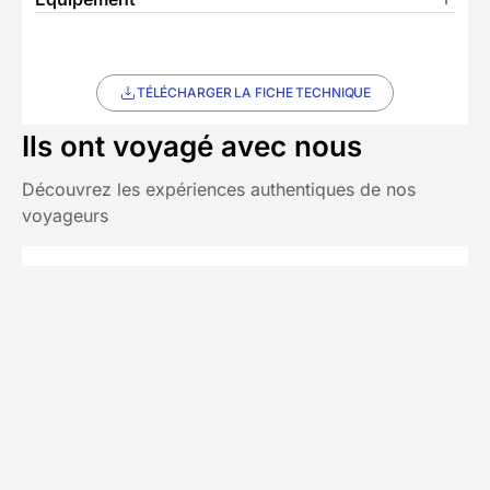
TÉLÉCHARGER LA FICHE TECHNIQUE
Ils ont voyagé avec nous
Découvrez les expériences authentiques de nos
voyageurs
Chez Decathlon les avis sont
4/5
(2 avis)
fiables
Avis affichés par ordre antéchronologique
Myriam
M
juillet 2025
Séjour sympathique dans une région que je
découvrais. Dans l'ensemble le rapport
qualité prix était très correct mais les