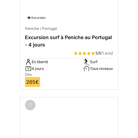
🎟️ Excursion
Peniche / Portugal
Excursion surf à Peniche au Portugal
- 4 jours
5/5
(1 avis)
En liberté
Surf
4 jours
Tous niveaux
Dès
265€