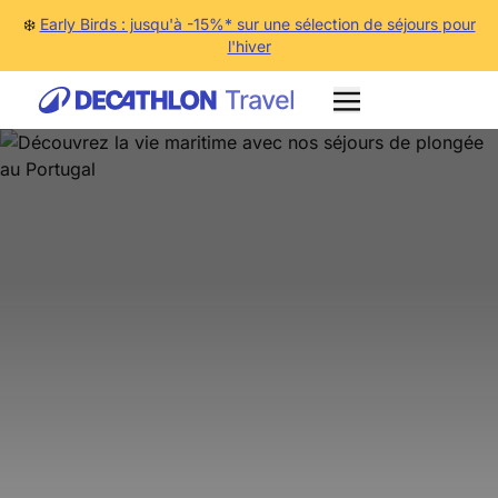
❄️
Early Birds : jusqu'à -15%* sur une sélection de séjours pour
l'hiver