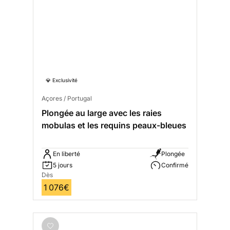
💎 Exclusivité
Açores / Portugal
Plongée au large avec les raies
mobulas et les requins peaux-bleues
En liberté
Plongée
5 jours
Confirmé
Dès
1 076€