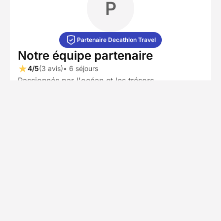
P
Partenaire Decathlon Travel
Notre équipe partenaire
4/5
(3 avis)
• 6 séjours
Passionnés par l'océan et les trésors
subaquatiques, notre partenaire local est un
collectif de plongeurs portugais dédié au partage
de leur univers liquide. Convaincus que le
Portugal, avec les archipels des Açores et de
Madère, constitue la nouvelle frontière de la
plongée en Europe, ils proposent une alternative
de proximité aux destinations lointaines et
massifiées. Leur expertise permet de planifier des
vacances sur mesure, garantissant un accès aux
meilleurs spots selon vos envies spécifiques. Une