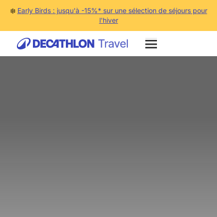
❄️
Early Birds : jusqu'à -15%* sur une sélection de séjours pour
l'hiver