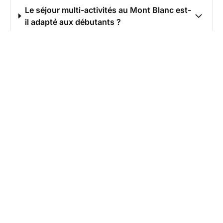
Le séjour multi-activités au Mont Blanc est-
il adapté aux débutants ?
Que faire au Massif du Mont Blanc en
dehors du sport ?
Quel équipement prévoir pour ce voyage au
Mont Blanc ?