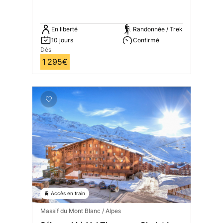
En liberté
Randonnée / Trek
10 jours
Confirmé
Dès
1 295€
🚆 Accès en train
Massif du Mont Blanc / Alpes