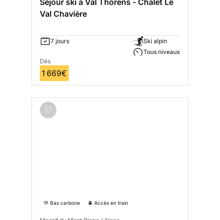
Séjour ski à Val Thorens - Chalet Le
Val Chavière
7 jours
Ski alpin
Tous niveaux
Dès
1 669€
💚 Bas carbone
🚆 Accès en train