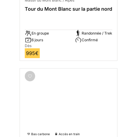
Massif du Mont Blanc / Alpes
Tour du Mont Blanc sur la partie nord
En groupe
Randonnée / Trek
6 jours
Confirmé
Dès
995€
💚 Bas carbone
🚆 Accès en train