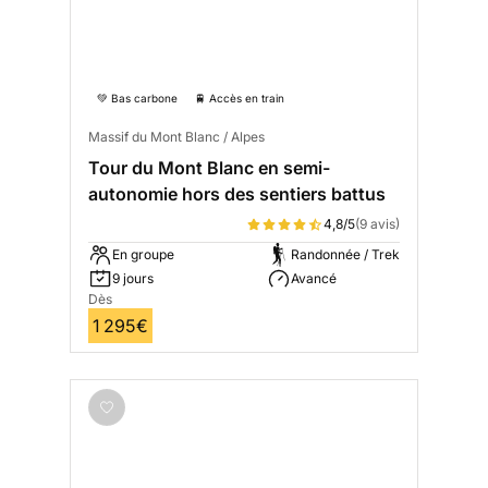
💚 Bas carbone
🚆 Accès en train
Massif du Mont Blanc / Alpes
Tour du Mont Blanc en semi-
autonomie hors des sentiers battus
4,8/5
(9 avis)
En groupe
Randonnée / Trek
9 jours
Avancé
Dès
1 295€