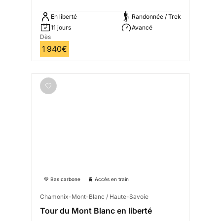
En liberté
Randonnée / Trek
11 jours
Avancé
Dès
1 940€
💚 Bas carbone
🚆 Accès en train
Chamonix-Mont-Blanc / Haute-Savoie
Tour du Mont Blanc en liberté