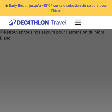
❄️
Early Birds : jusqu'à -15%* sur une sélection de séjours pour
l'hiver