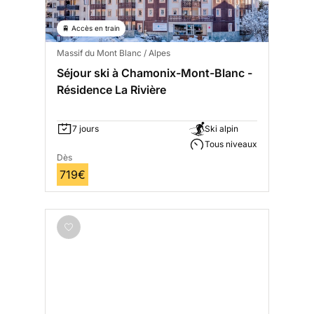
🚆 Accès en train
Massif du Mont Blanc / Alpes
Séjour ski à Chamonix-Mont-Blanc -
Résidence La Rivière
7 jours
Ski alpin
Tous niveaux
Dès
719€