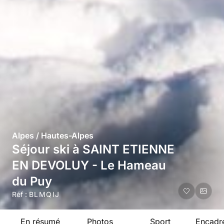
Alpes / Hautes-Alpes
Séjour ski à SAINT ETIENNE
EN DEVOLUY - Le Hameau
du Puy
Réf :
BLMQIJ
En résumé
Photos
Sport
Encadr