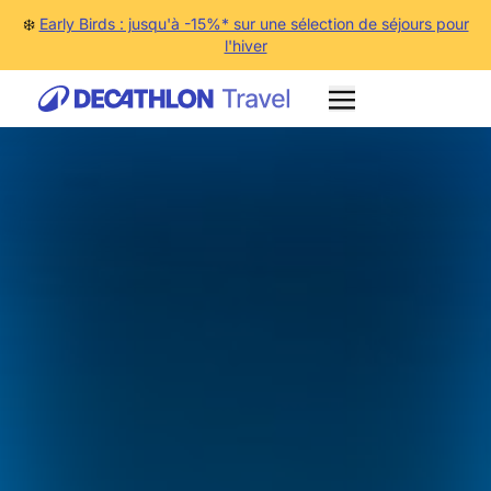
❄️
Early Birds : jusqu'à -15%* sur une sélection de séjours pour
l'hiver