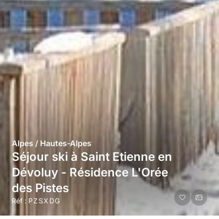
Alpes / Hautes-Alpes
Séjour ski à Saint Etienne en
Dévoluy - Résidence L'Orée
des Pistes
Réf :
PZSXDG