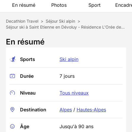
En résumé
Photos
Sport
Encadr
Decathlon Travel
>
Séjour Ski alpin
>
Séjour ski à Saint Etienne en Dévoluy - Résidence L'Orée des Pistes
En résumé
Sports
Ski alpin
Durée
7 jours
Niveau
Tous niveaux
Destination
Alpes
/
Hautes-Alpes
Âge
Jusqu'à 90 ans