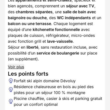
Les
appartements et semi-chalets
, spacieux et
bien agencés, comprennent un
séjour avec TV
,
des
chambres séparées
, une
salle de bain avec
baignoire ou douche
, des
WC indépendants
et un
balcon ou une terrasse
. Chaque logement est
équipé d’une
kitchenette fonctionnelle
avec
plaques de cuisson, réfrigérateur, micro-ondes
avec fonction grill et
lave-vaisselle
.
Séjour en
liberté
, sans restauration incluse, avec
possibilité d’un
service de boulangerie
sur place
(en supplément).
Voir plus
Les points forts
Forfait ski alpin domaine Dévoluy
Résidence chaleureuse en bois au pied des
pistes pour un séjour 100 % montagne
Piscine chauffée, casier à skis et parking gratuit
pour un confort optimal