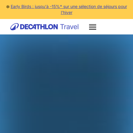
❄️
Early Birds : jusqu'à -15%* sur une sélection de séjours pour
l'hiver