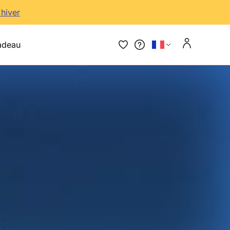
'hiver
adeau