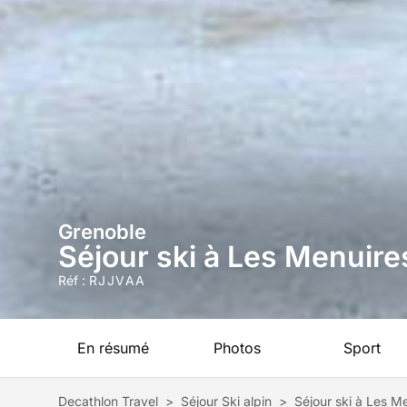
Grenoble
Séjour ski à Les Menuir
Réf :
RJJVAA
En résumé
Photos
Sport
Decathlon Travel
>
Séjour Ski alpin
>
Séjour ski à Les M