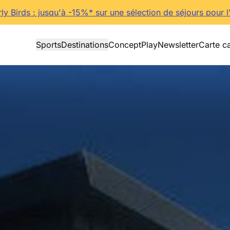
rly Birds : jusqu'à -15%* sur une sélection de séjours pour l
Sports
Destinations
Concept
Play
Newsletter
Carte c