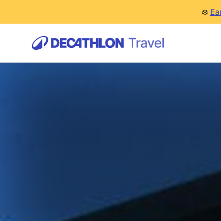
❄️
Ea