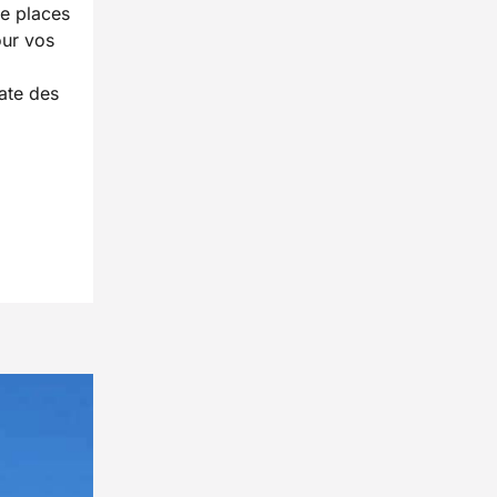
de places
ur vos
iate des