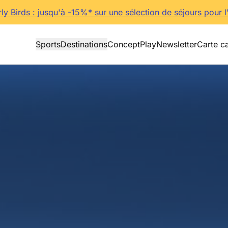
rly Birds : jusqu'à -15%* sur une sélection de séjours pour l
Sports
Destinations
Concept
Play
Newsletter
Carte c