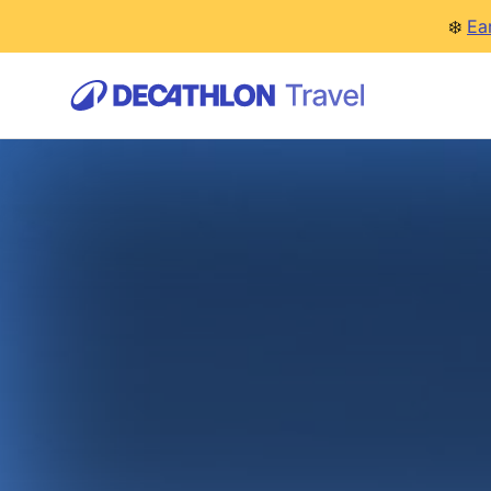
❄️
Ea