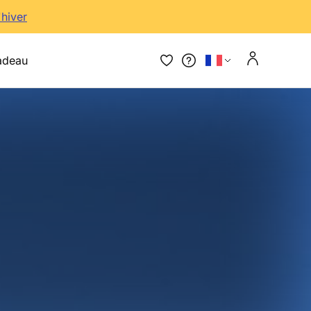
'hiver
adeau