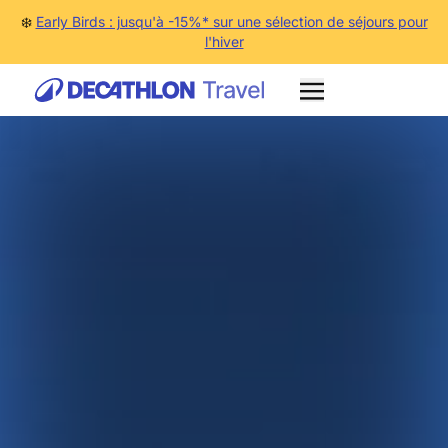
❄️
Early Birds : jusqu'à -15%* sur une sélection de séjours pour
l'hiver