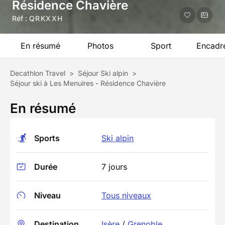
Résidence Chavière
Réf :
QRKXXH
En résumé
Photos
Sport
Encadr
Decathlon Travel
>
Séjour Ski alpin
>
Séjour ski à Les Menuires - Résidence Chavière
En résumé
Sports
Ski alpin
Durée
7 jours
Niveau
Tous niveaux
Destination
Isère
/
Grenoble