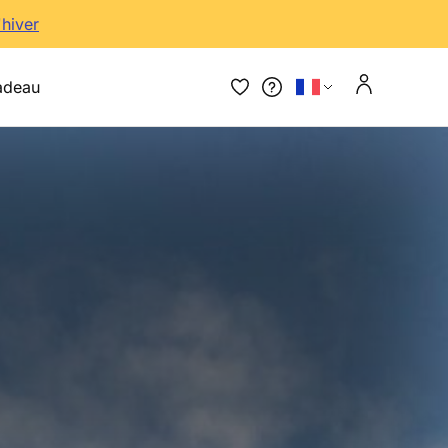
'hiver
adeau