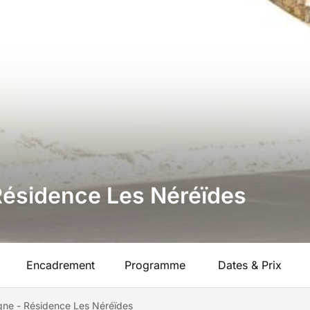
 Résidence Les Néréïdes
Encadrement
Programme
Dates & Prix
agne - Résidence Les Néréïdes