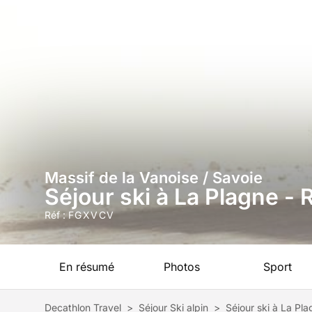
Massif de la Vanoise / Savoie
Séjour ski à La Plagne -
Réf :
FGXVCV
En résumé
Photos
Sport
Decathlon Travel
>
Séjour Ski alpin
>
Séjour ski à La Pl