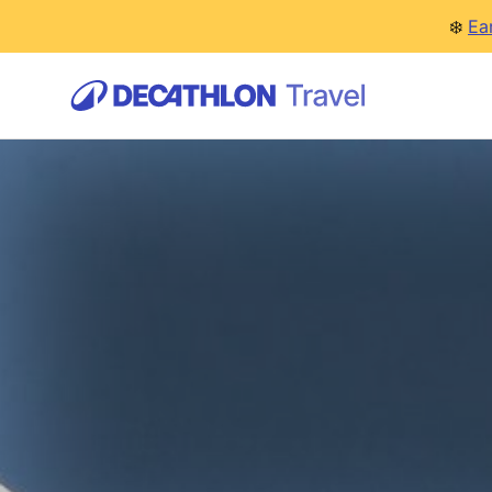
❄️
Ea