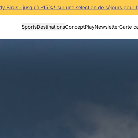
rly Birds : jusqu'à -15%* sur une sélection de séjours pour l
Sports
Destinations
Concept
Play
Newsletter
Carte c