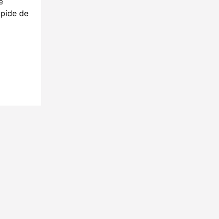
e
mpide de