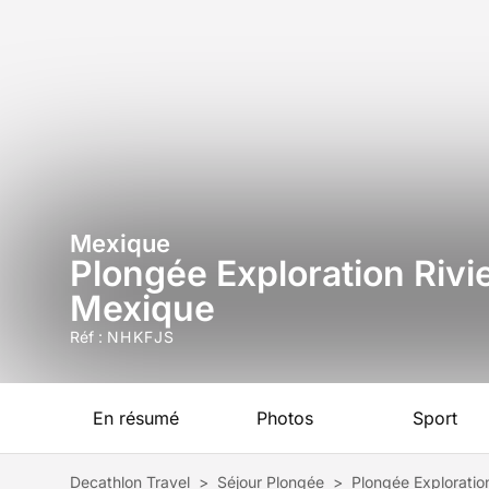
Mexique
Plongée Exploration Rivi
Mexique
Réf :
NHKFJS
En résumé
Photos
Sport
Decathlon Travel
>
Séjour Plongée
>
Plongée Exploratio