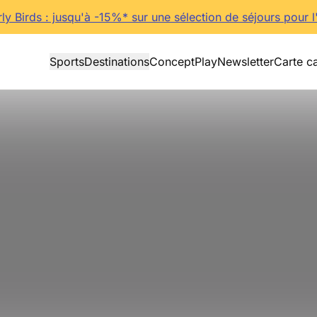
rly Birds : jusqu'à -15%* sur une sélection de séjours pour l
Sports
Destinations
Concept
Play
Newsletter
Carte c