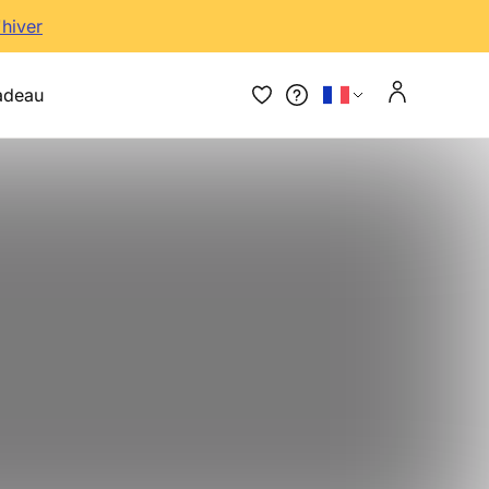
'hiver
adeau