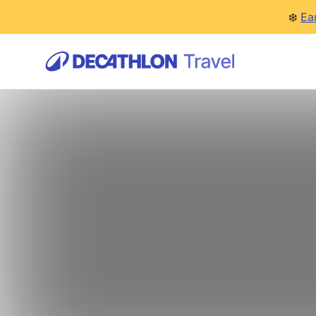
❄️
Ea