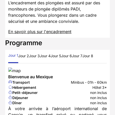
L’encadrement des plongées est assuré par des
moniteurs de plongée diplômés PADI,
francophones. Vous plongerez dans un cadre
sécurisé et une ambiance conviviale.
En savoir plus sur l'encadrement
Programme
Jour 1
Jour 2
Jour 3
Jour 4
Jour 5
Jour 6
Jour 7
Jour 8
Bienvenue au Mexique
Transport
Minibus - 01h - 60km
Hébergement
Hôtel 3*
Petit-déjeuner
non inclus
Déjeuner
non inclus
Dîner
non inclus
À votre arrivée à l’aéroport international de
Cancún, un transfert privé ou partagé vous