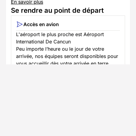
En savoir plus
Se rendre au point de départ
Accès en avion
L'aéroport le plus proche est Aéroport
International De Cancun
Peu importe l’heure ou le jour de votre
arrivée, nos équipes seront disponibles pour
vous accueillir dès votre arrivée en terre
maya et vous accompagner dans les
premiers instants de votre séjour.
Notre objectif est simple : vous permettre de
profiter pleinement de vos vacances dès
votre arrivée, en toute sérénité.
En savoir plus
Informations pratiques