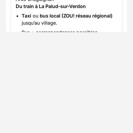
Du train à La Palud-sur-Verdon
Taxi
ou
bus local (ZOU! réseau régional)
jusqu’au village.
Bus + correspondances possibles
(souvent longues et peu fréquentes).
En savoir plus
Accès en voiture
Trajet jusqu'au lieu du séjour Renseignez-
vous sur les possibilités de stationnement à
proximité
Informations pratiques
Formalités spécifiques