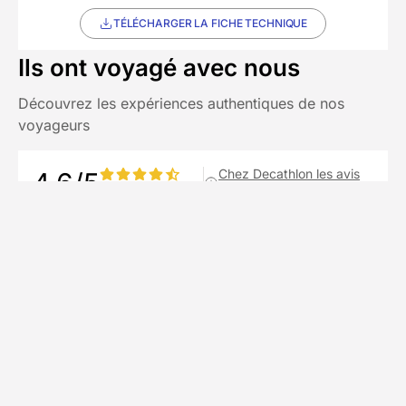
TÉLÉCHARGER LA FICHE TECHNIQUE
Ils ont voyagé avec nous
Découvrez les expériences authentiques de nos
voyageurs
Chez Decathlon les avis
4,6/5
(75 avis)
sont fiables
Avis affichés par ordre antéchronologique
Laurent
L
juillet 2026
Superbe course d’alpinisme avec découverte
de la haute montagne avec une météo
changeante mais qui nous a permis d’aller
jusqu’au bout. Bonne condition physique
exigée mais pas de technique préalable