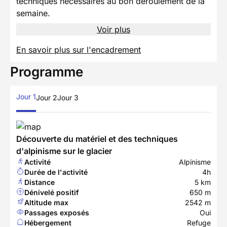
techniques nécessaires au bon déroulement de la
semaine.
Voir plus
En savoir plus sur l'encadrement
Programme
Jour 1
Jour 2
Jour 3
Découverte du matériel et des techniques
d'alpinisme sur le glacier
Activité
Alpinisme
Durée de l'activité
4h
Distance
5 km
Dénivelé positif
650 m
Altitude max
2542 m
Passages exposés
Oui
Hébergement
Refuge