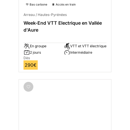
💚 Bas carbone
🚆 Accès en train
Arreau / Hautes-Pyrénées
Week-End VTT Electrique en Vallée
d'Aure
En groupe
VTT et VTT électrique
2 jours
Intermédiaire
Dès
290€