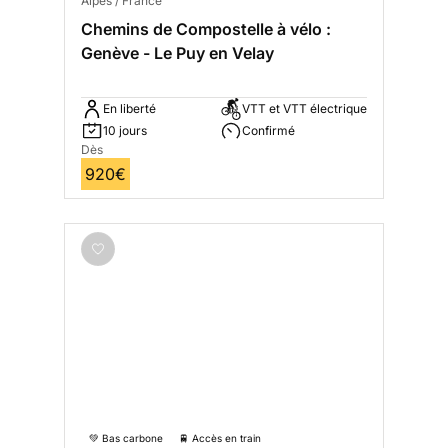
Alpes / France
Chemins de Compostelle à vélo :
Genève - Le Puy en Velay
En liberté
VTT et VTT électrique
10 jours
Confirmé
Dès
920€
💚 Bas carbone
🚆 Accès en train