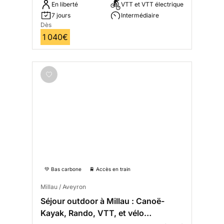
En liberté
VTT et VTT électrique
7 jours
Intermédiaire
Dès
1 040€
💚 Bas carbone
🚆 Accès en train
Millau / Aveyron
Séjour outdoor à Millau : Canoë-
Kayak, Rando, VTT, et vélo