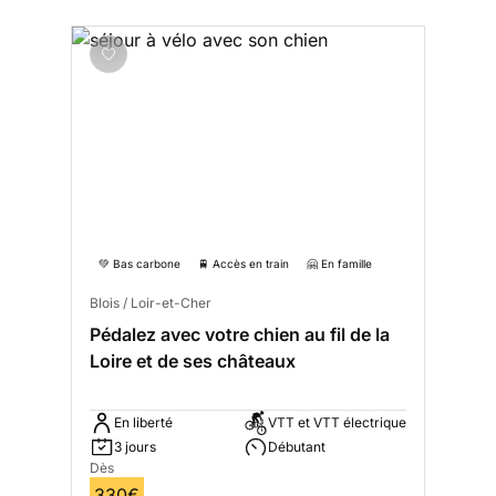
💚 Bas carbone
🚆 Accès en train
🤗 En famille
Blois / Loir-et-Cher
Pédalez avec votre chien au fil de la
Loire et de ses châteaux
En liberté
VTT et VTT électrique
3 jours
Débutant
Dès
330€