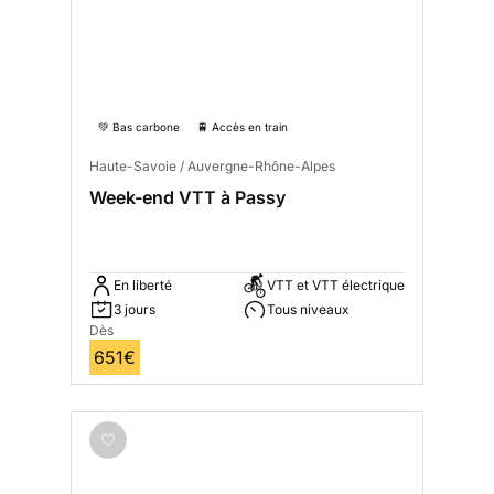
💚 Bas carbone
🚆 Accès en train
Haute-Savoie / Auvergne-Rhône-Alpes
Week-end VTT à Passy
En liberté
VTT et VTT électrique
3 jours
Tous niveaux
Dès
651€