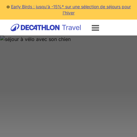
❄️
Early Birds : jusqu'à -15%* sur une sélection de séjours pour
l'hiver