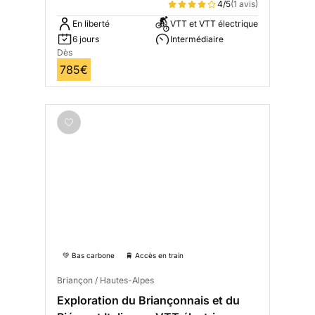
électrique
4/5
(1 avis)
En liberté
VTT et VTT électrique
6 jours
Intermédiaire
Dès
785€
💚 Bas carbone
🚆 Accès en train
Briançon / Hautes-Alpes
Exploration du Briançonnais et du