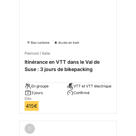
💚 Bas carbone
🚆 Accès en train
Piémont / Italie
Itinérance en VTT dans le Val de
Suse : 3 jours de bikepacking
En groupe
VTT et VTT électrique
3 jours
Confirmé
Dès
415€