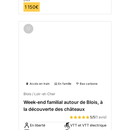
1 150€
🚆 Accès en train
🤗 En famille
💚 Bas carbone
Blois / Loir-et-Cher
Week-end familial autour de Blois, à
la découverte des châteaux
5/5
(1 avis)
En liberté
VTT et VTT électrique