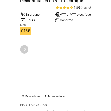
Piémont Italien en VTT électrique
4,8/5
(4 avis)
En groupe
VTT et VTT électrique
6 jours
Confirmé
Dès
915€
💚 Bas carbone
🚆 Accès en train
Blois / Loir-et-Cher