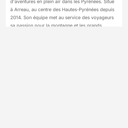
d'aventures en plein air dans les Pyrénées. Situé
à Arreau, au centre des Hautes-Pyrénées depuis
2014. Son équipe met au service des voyageurs
sa passion pour la montagne et les grands
espaces, sous toutes ses formes (neige, rochers,
eaux vives, faune, flore) et son savoir-faire
reconnu, pour proposer des séjours sportifs
originaux clé en main. Pour garder le contrôle de
ses prestations, notre partenaire s'assure de
travailler avec peu d'intermédiaires. Le maître
mot est l'authenticité ! Depuis près de 10 ans, il
travaille à proposer des voyages éco-
responsables et à garder une dimension humaine.
L'équipe de notre partenaire : deux salariés et
une vingtaine de guides en tout genres, ayant à
cœur de transmettre leurs valeurs et satisfaire