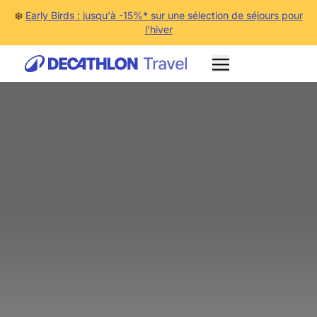
❄️
Early Birds : jusqu'à -15%* sur une sélection de séjours pour
l'hiver