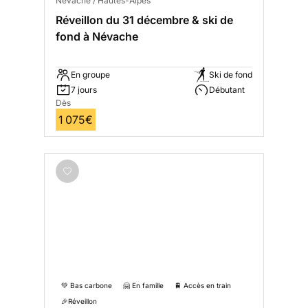
Névache / Hautes-Alpes
Réveillon du 31 décembre & ski de
fond à Névache
En groupe
Ski de fond
7 jours
Débutant
Dès
1 075€
💚 Bas carbone
🤗 En famille
🚆 Accès en train
🎉Réveillon