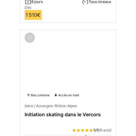
8 jours
Tous niveaux
Dès
1 510€
💚 Bas carbone
🚆 Accès en train
Isère / Auvergne-Rhône-Alpes
Initiation skating dans le Vercors
5/5
(6 avis)