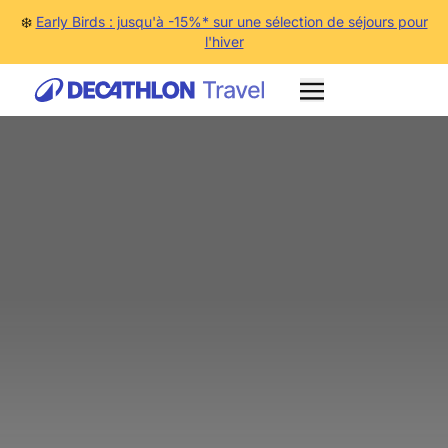
❄️
Early Birds : jusqu'à -15%* sur une sélection de séjours pour
l'hiver