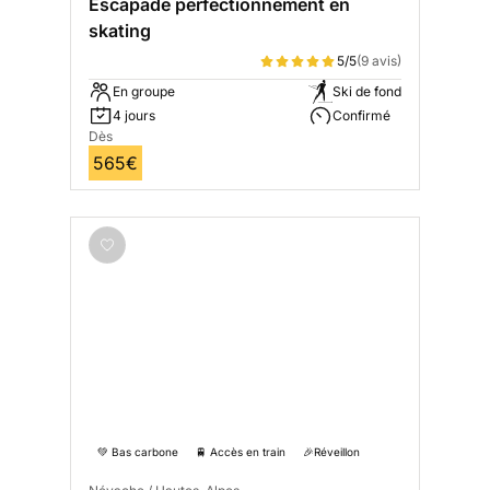
Escapade perfectionnement en
skating
5/5
(9 avis)
En groupe
Ski de fond
4 jours
Confirmé
Dès
565€
💚 Bas carbone
🚆 Accès en train
🎉Réveillon