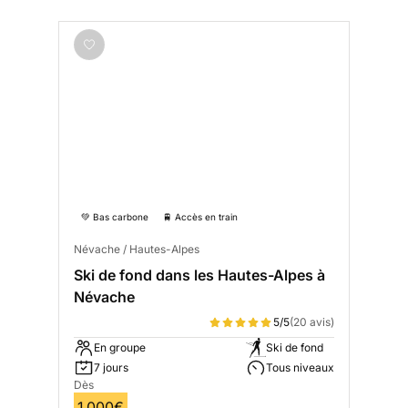
💚 Bas carbone
🚆 Accès en train
Névache / Hautes-Alpes
Ski de fond dans les Hautes-Alpes à
Névache
5/5
(20 avis)
En groupe
Ski de fond
7 jours
Tous niveaux
Dès
1 000€