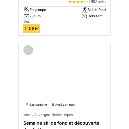
4/5
(2 avis)
En groupe
Ski de fond
7 jours
Débutant
Dès
1 000€
💚 Bas carbone
🚆 Accès en train
Isère / Auvergne-Rhône-Alpes
Semaine ski de fond et découverte