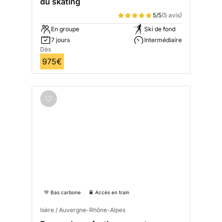
du skating
5/5
(5 avis)
En groupe
Ski de fond
7 jours
Intermédiaire
Dès
975€
💚 Bas carbone
🚆 Accès en train
Isère / Auvergne-Rhône-Alpes