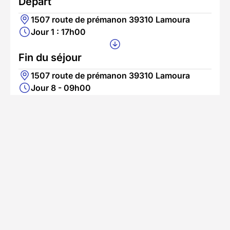
Départ
1507 route de prémanon 39310 Lamoura
Jour 1 : 17h00
Fin du séjour
1507 route de prémanon 39310 Lamoura
Jour 8 - 09h00
Pour les participants venant en voiture, un
parking est disponible sur place.
Pour les voyageurs utilisant les transports en
commun, nous vous recommandons d'anticiper
votre arrivée afin d'être présents pour l'accueil
de début de séjour.
Une navette est disponible pour les arrivées du
samedi aux alentours de 16h00 et pour un départ
le samedi aux alentours de 09h30
En savoir plus