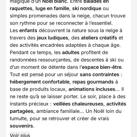
magique d’un
Noël blanc
. Entre
balades en
raquettes
,
luge en famille
,
ski nordique
ou
simples promenades dans la neige, chacun trouve
son rythme pour se reconnecter à l’essentiel.
Les
enfants
découvrent la nature sous la neige à
travers des
jeux ludiques
, des
ateliers créatifs
et
des activités encadrées adaptées à chaque âge.
Pendant ce temps, les
adultes
profitent de
randonnées ressourçantes, de descentes à ski ou
d’un moment de détente dans l’
espace bien-être
.
Tout est pensé pour un séjour
sans contraintes
:
hébergement confortable
,
repas gourmands
à
base de produits locaux,
animations incluses
... Il
ne reste qu’à se laisser porter. Le soir, place à des
instants précieux :
veillées chaleureuses
,
activités
partagées
, ambiance familiale... Un Noël loin du
tumulte, pour se retrouver et créer de vrais
souvenirs
.
Voir plus