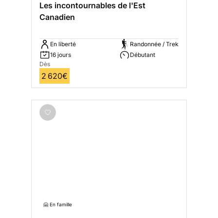
Les incontournables de l'Est
Canadien
En liberté
Randonnée / Trek
16 jours
Débutant
Dès
2 620€
🤗 En famille