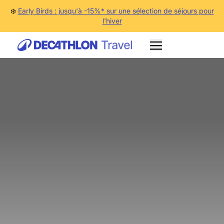
❄️
Early Birds : jusqu'à -15%* sur une sélection de séjours pour
l'hiver