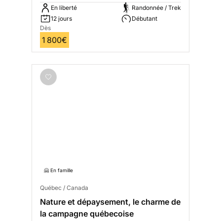
En liberté
Randonnée / Trek
12 jours
Débutant
Dès
1 800€
🤗 En famille
Québec / Canada
Nature et dépaysement, le charme de
la campagne québecoise