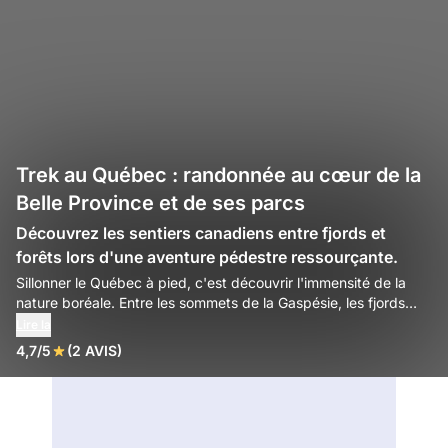
Trek au Québec : randonnée au cœur de la
Belle Province et de ses parcs
Découvrez les sentiers canadiens entre fjords et
forêts lors d'une aventure pédestre ressourçante.
Sillonner le Québec à pied, c'est découvrir l'immensité de la
nature boréale. Entre les sommets de la Gaspésie, les fjords
profonds du Saguenay et les forêts infinies des Laurentides,
Lire la
vos randonnées vous plongent dans une nature XXL. Ici,
4,7/5
(2 AVIS)
l'accueil chaleureux des Québécois complète parfaitement
l'aventure sauvage sur les sentiers de la Belle Province.