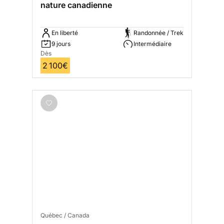
nature canadienne
En liberté
Randonnée / Trek
9 jours
Intermédiaire
Dès
2 100€
Québec / Canada