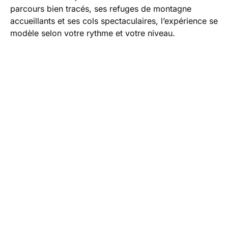
parcours bien tracés, ses refuges de montagne
accueillants et ses cols spectaculaires, l’expérience se
modèle selon votre rythme et votre niveau.
Pour ceux qui franchissent le pas d’un voyage
randonnée Grand Paradis, la diversité des difficultés
garantit à chacun un challenge adapté. Certains
sentiers mènent à des belvédères accessibles,
parfaits pour une première immersion dans
l’ambiance alpine. D’autres s’adressent aux marcheurs
aguerris, avides de découvrir les passages
techniques et le vrai frisson du dénivelé important.
LES GRANDS CLASSIQUES DU
TREK AU GRAND PARADIS
Parmi les itinéraires stars figure l’incontournable