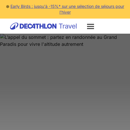
❄️
Early Birds : jusqu'à -15%* sur une sélection de séjours pour
l'hiver