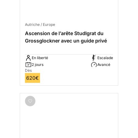
Autriche / Europe
Ascension de l’arête Studlgrat du
Grossglockner avec un guide privé
En liberté
Escalade
2 jours
Avancé
Dès
620€