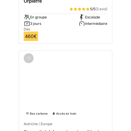
Orpierre
5/5
(3 avis)
En groupe
Escalade
3 jours
Intermédiaire
Dès
460€
💚 Bas carbone
🚆 Accès en train
Autriche / Europe