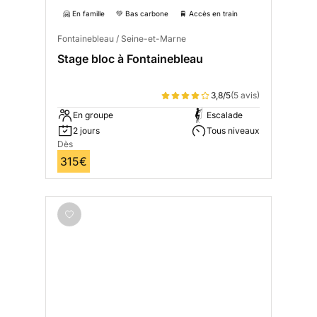
🤗 En famille
💚 Bas carbone
🚆 Accès en train
Fontainebleau / Seine-et-Marne
Stage bloc à Fontainebleau
3,8/5
(5 avis)
En groupe
Escalade
2 jours
Tous niveaux
Dès
315€