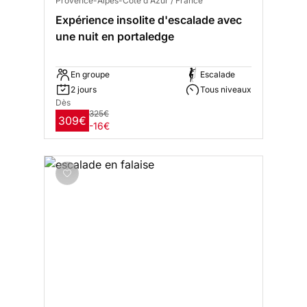
Provence-Alpes-Côte d'Azur / France
Expérience insolite d'escalade avec
une nuit en portaledge
En groupe
Escalade
2 jours
Tous niveaux
Dès
325€
309€
-16€