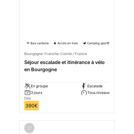
💚 Bas carbone
🚆 Accès en train
🏕️ Camping sportif
Bourgogne-Franche-Comté / France
Séjour escalade et itinérance à vélo
en Bourgogne
En groupe
Escalade
3 jours
Tous niveaux
Dès
390€