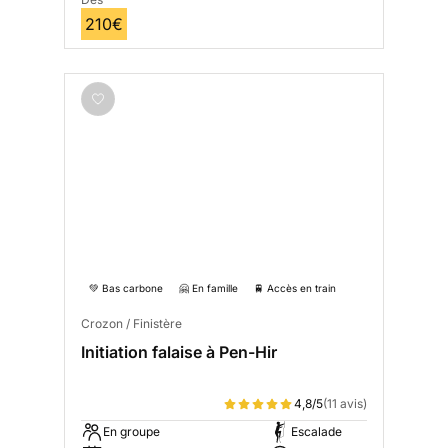
210€
💚 Bas carbone
🤗 En famille
🚆 Accès en train
Crozon / Finistère
Initiation falaise à Pen-Hir
4,8/5
(11 avis)
En groupe
Escalade