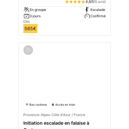
4,8/5
(5 avis)
En groupe
Escalade
3 jours
Confirmé
Dès
565€
💚 Bas carbone
🚆 Accès en train
Provence-Alpes-Côte d'Azur / France
Initiation escalade en falaise à