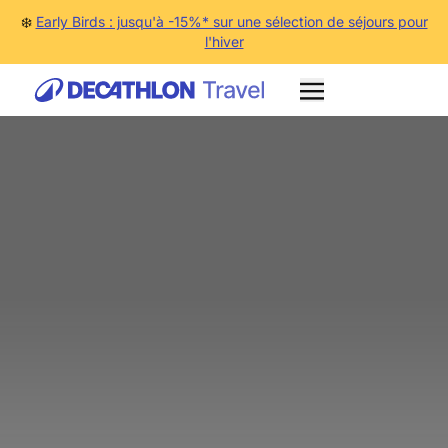
❄️
Early Birds : jusqu'à -15%* sur une sélection de séjours pour
l'hiver