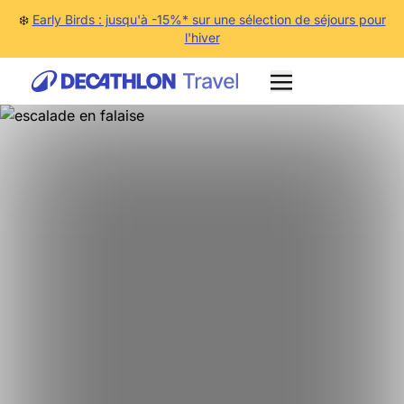
❄️
Early Birds : jusqu'à -15%* sur une sélection de séjours pour
l'hiver