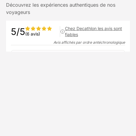
Découvrez les expériences authentiques de nos
voyageurs
Chez Decathlon les avis sont
5/5
(6 avis)
fiables
Avis affichés par ordre antéchronologique
Dorothee
D
mai 2026
Super sejour de grimpe, petit groupe (parfait
pour de la grande voie), excellent prof et
hebergement tres correct.
Voir plus
Publié le 24/05/2026
RUDY
R
mai 2026
Très bon séjour, le logement, la restauration et