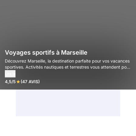
Voyages sportifs à Marseille
Découvrez Marseille, la destination parfaite pour vos vacances
sportives. Activités nautiques et terrestres vous attendent pour
une aventure inoubliable.
Lire la
4,5/5
(47 AVIS)