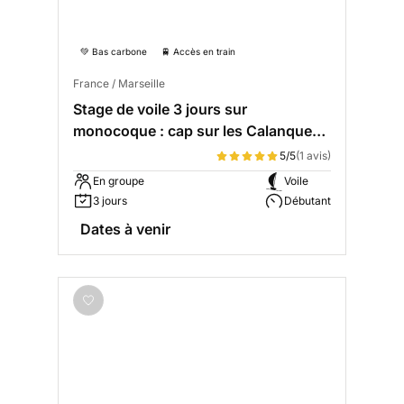
💚 Bas carbone
🚆 Accès en train
France / Marseille
Stage de voile 3 jours sur
monocoque : cap sur les Calanques
et Frioul
5/5
(1 avis)
En groupe
Voile
3 jours
Débutant
Dates à venir