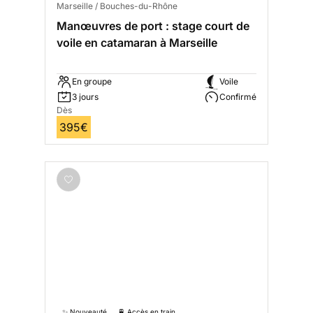
Marseille / Bouches-du-Rhône
Manœuvres de port : stage court de
voile en catamaran à Marseille
En groupe
Voile
3 jours
Confirmé
Dès
395€
✨ Nouveauté
🚆 Accès en train