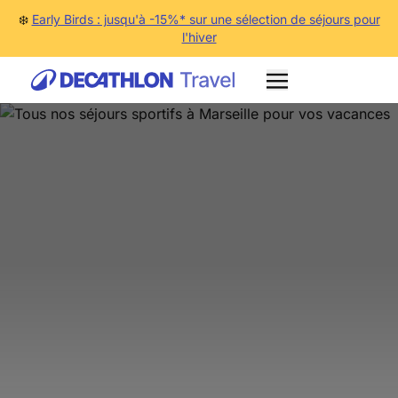
❄️
Early Birds : jusqu'à -15%* sur une sélection de séjours pour
l'hiver