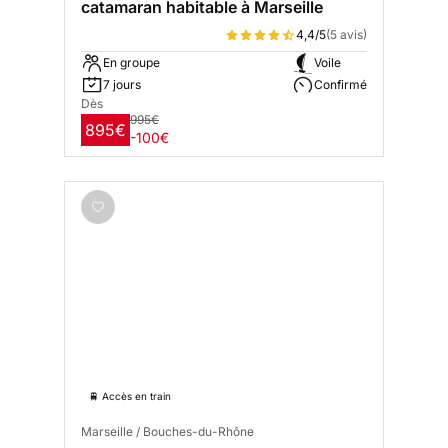
catamaran habitable à Marseille
4,4/5
(5 avis)
En groupe
Voile
7 jours
Confirmé
Dès
995€
895€
-100€
🚆 Accès en train
Marseille / Bouches-du-Rhône