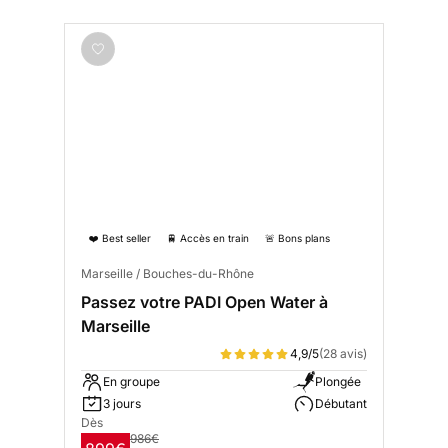
❤️ Best seller
🚆 Accès en train
🚨 Bons plans
Marseille / Bouches-du-Rhône
Passez votre PADI Open Water à
Marseille
4,9/5
(28 avis)
En groupe
Plongée
3 jours
Débutant
Dès
986€