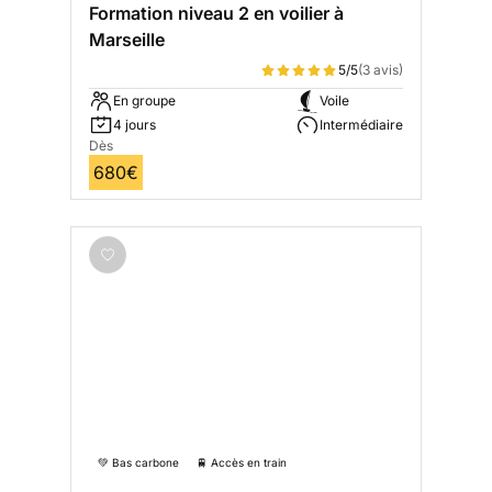
Formation niveau 2 en voilier à
Marseille
5/5
(3 avis)
En groupe
Voile
4 jours
Intermédiaire
Dès
680€
💚 Bas carbone
🚆 Accès en train