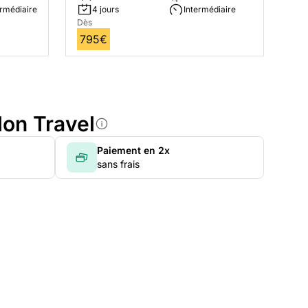
ermédiaire
4 jours
Intermédiaire
Dès
795€
lon Travel
Paiement en 2x
sans frais