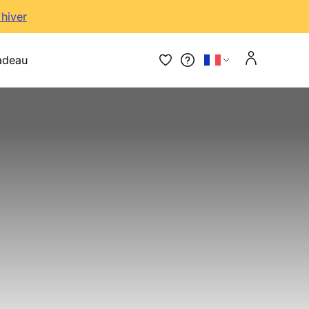
'hiver
adeau