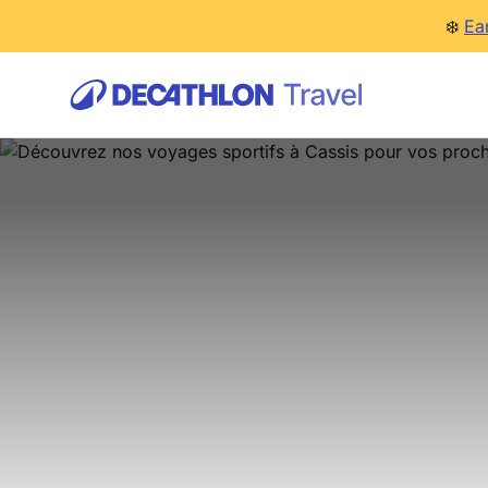
❄️
Ea