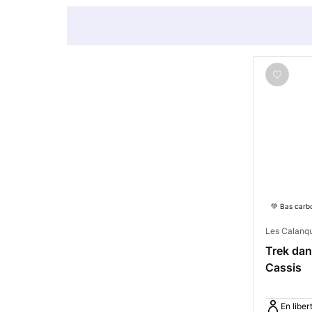
💚 Bas carb
Les Calanq
Trek dan
Cassis
En liber