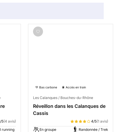
💚 Bas carbone
🚆 Accès en train
e
Les Calanques / Bouches-du-Rhône
tre
Réveillon dans les Calanques de
Cassis
8/5
(4 avis)
4/5
(1 avis)
l running
En groupe
Randonnée / Trek