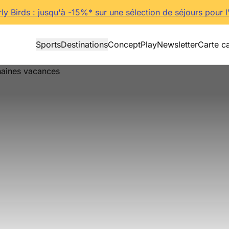
rly Birds : jusqu'à -15%* sur une sélection de séjours pour l
Sports
Destinations
Concept
Play
Newsletter
Carte c