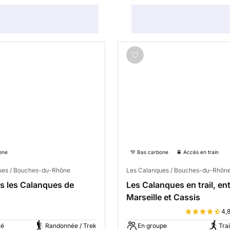
one
💚 Bas carbone
🚆 Accès en train
ues / Bouches-du-Rhône
Les Calanques / Bouches-du-Rhôn
s les Calanques de
Les Calanques en trail, en
Marseille et Cassis
4,
té
Randonnée / Trek
En groupe
Trai