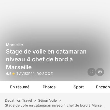
Marseille
Stage de voile en catamaran
niveau 4 chef de bord à
Marseille
4/5
(1 AVIS)
Réf :
RQSCQZ
En résumé
Photos
Sport
Encadr
Decathlon Travel
>
Séjour Voile
>
Stage de voile en catamaran niveau 4 chef de bord à Marseille