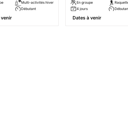
pe
Multi-activités hiver
En groupe
Raquett
Débutant
4 jours
Débutan
 venir
Dates à venir