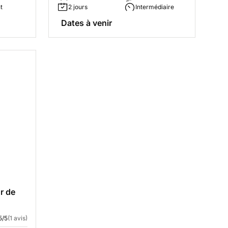
t
2 jours
Intermédiaire
Dates à venir
r de
5/5
(1 avis)