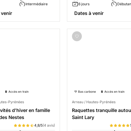
Intermédiaire
6 jours
Débutan
 venir
Dates à venir
🚆 Accès en train
💚 Bas carbone
🚆 Accès en train
autes-Pyrénées
Arreau / Hautes-Pyrénées
vités d'hiver en famille
Raquettes tranquille autou
des Nestes
Saint Lary
4,8/5
(4 avis)