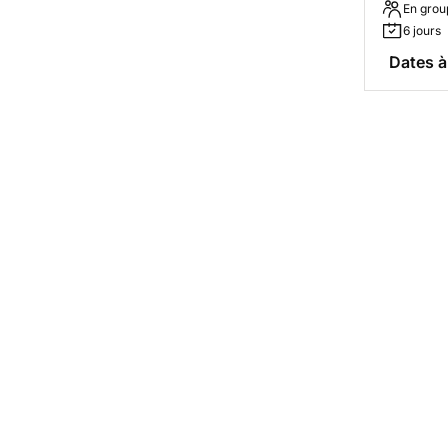
En grou
6 jours
Dates à