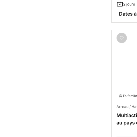
2 jours
Dates à
🤗 En famille
Arreau / H
Multiacti
au pays 