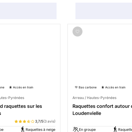
one
🚆 Accès en train
💚 Bas carbone
🚆 Accès en train
autes-Pyrénées
Arreau / Hautes-Pyrénées
 raquettes sur les
Raquettes confort autour 
s
Loudenvielle
3,7/5
(3 avis)
pe
Raquettes à neige
En groupe
Raquett