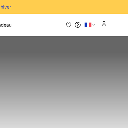
'hiver
adeau