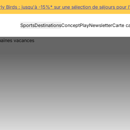
rly Birds : jusqu'à -15%* sur une sélection de séjours pour l
Sports
Destinations
Concept
Play
Newsletter
Carte c