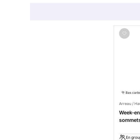
💚 Bas carb
Arreau / H
Week-end
sommet
En grou