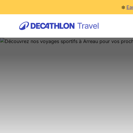
❄️
Ea