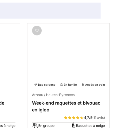
💚 Bas carbone
🤗 En famille
🚆 Accès en train
Arreau / Hautes-Pyrénées
de
Week-end raquettes et bivouac
en igloo
4,7/5
(11 avis)
es à neige
En groupe
Raquettes à neige