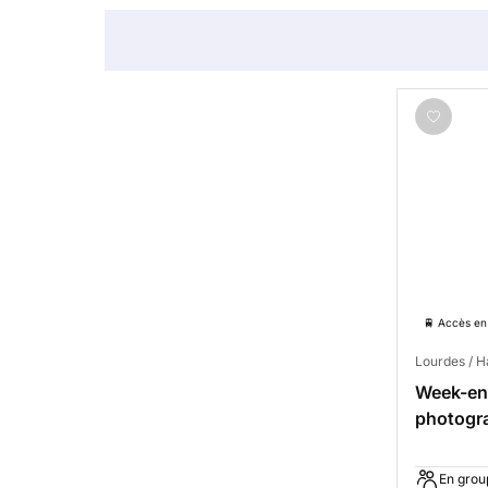
🚆 Accès en 
Lourdes / 
Week-end
photogra
en gîte
En grou