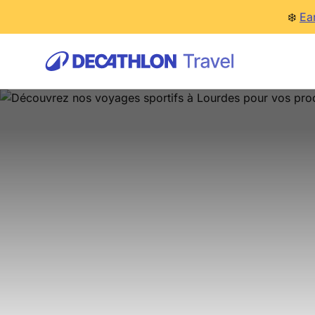
❄️
Ea