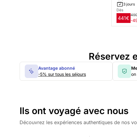
3 jours
Dès
49
441€
-4
Réservez e
Avantage abonné
Me
-5% sur tous les séjours
on 
Ils ont voyagé avec nous
Découvrez les expériences authentiques de nos v