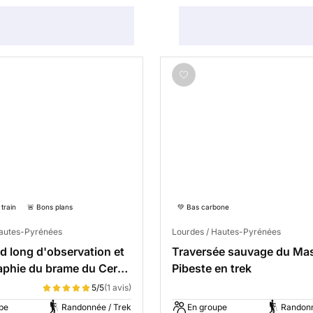
train
🚨 Bons plans
💚 Bas carbone
Hautes-Pyrénées
Lourdes / Hautes-Pyrénées
 long d'observation et
Traversée sauvage du Mas
phie du brame du Cerf
Pibeste en trek
5/5
(1 avis)
pe
Randonnée / Trek
En groupe
Randonn