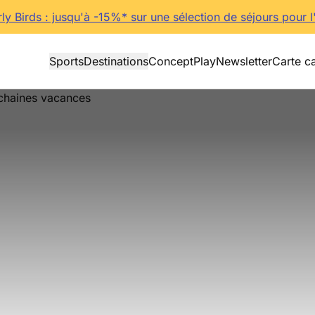
rly Birds : jusqu'à -15%* sur une sélection de séjours pour l
Sports
Destinations
Concept
Play
Newsletter
Carte c