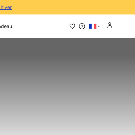
'hiver
adeau