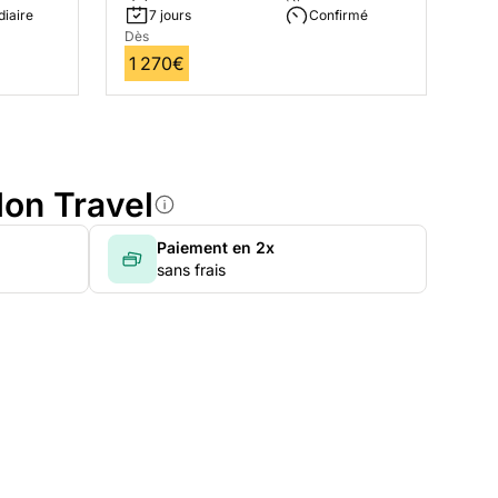
diaire
7 jours
Confirmé
Dès
1 270€
lon Travel
Paiement en 2x
sans frais