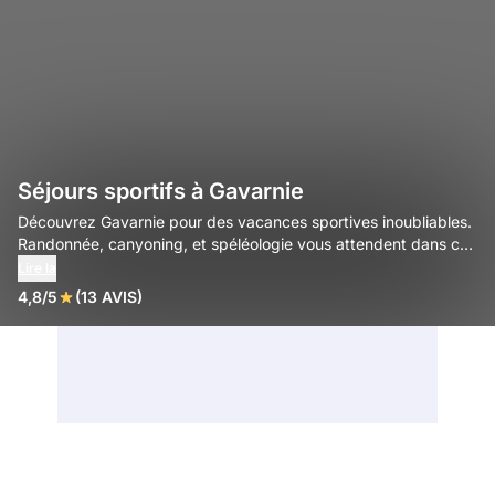
Séjours sportifs à Gavarnie
Découvrez Gavarnie pour des vacances sportives inoubliables.
Randonnée, canyoning, et spéléologie vous attendent dans ce
parc national classé.
Lire la
4,8/5
(13 AVIS)