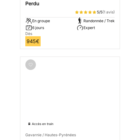
Perdu
5/5
(1 avis)
En groupe
Randonnée / Trek
6 jours
Expert
Dès
945€
🚆 Accès en train
Gavarnie / Hautes-Pyrénées