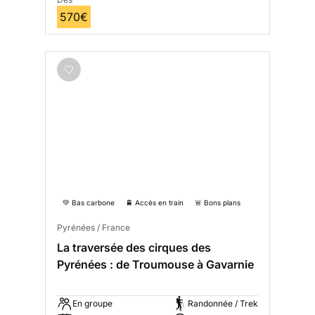
570€
💚 Bas carbone
🚆 Accès en train
🚨 Bons plans
Pyrénées / France
La traversée des cirques des
Pyrénées : de Troumouse à Gavarnie
En groupe
Randonnée / Trek