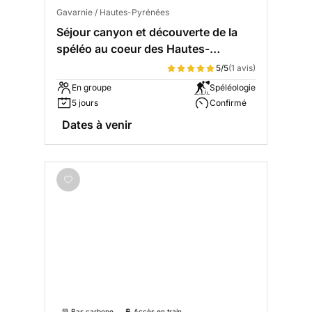
Gavarnie / Hautes-Pyrénées
Séjour canyon et découverte de la
spéléo au coeur des Hautes-
Pyrénées
5/5
(1 avis)
En groupe
Spéléologie
5 jours
Confirmé
Dates à venir
💚 Bas carbone
🚆 Accès en train