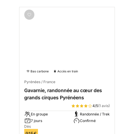
💚 Bas carbone
🚆 Accès en train
Pyrénées / France
Gavarnie, randonnée au cœur des
grands cirques Pyrénéens
4/5
(1 avis)
En groupe
Randonnée / Trek
7 jours
Confirmé
Dès
915€