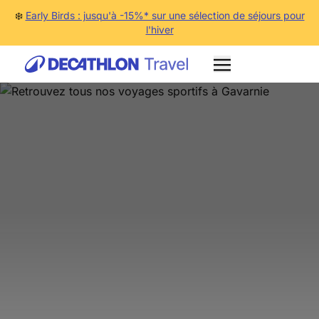
❄️
Early Birds : jusqu'à -15%* sur une sélection de séjours pour
l'hiver