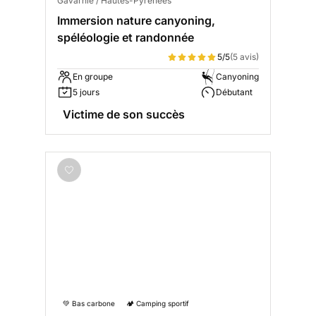
Gavarnie / Hautes-Pyrénées
Immersion nature canyoning,
spéléologie et randonnée
5/5
(5 avis)
En groupe
Canyoning
5 jours
Débutant
Victime de son succès
💚 Bas carbone
🏕️ Camping sportif