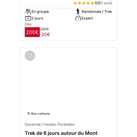
5/5
(1 avis)
En groupe
Randonnée / Trek
2 jours
Expert
Dès
220€
200€
-20€
💚 Bas carbone
Gavarnie / Hautes-Pyrénées
Trek de 6 jours autour du Mont