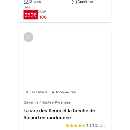
2 jours
Confirmé
Dès
260€
250€
-10€
💚 Bas carbone
🚆 Accès en train
Gavarnie / Hautes-Pyrénées
La vire des fleurs et la brèche de
Roland en randonnée
4,5/5
(2 avis)