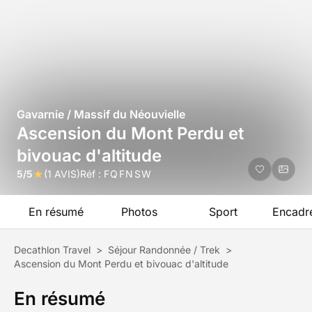
Gavarnie / Massif du Néouvielle
Ascension du Mont Perdu et
bivouac d'altitude
5/5
(1 AVIS)
Réf :
FQFNSW
En résumé
Photos
Sport
Encadr
Decathlon Travel
>
Séjour Randonnée / Trek
>
Ascension du Mont Perdu et bivouac d'altitude
En résumé