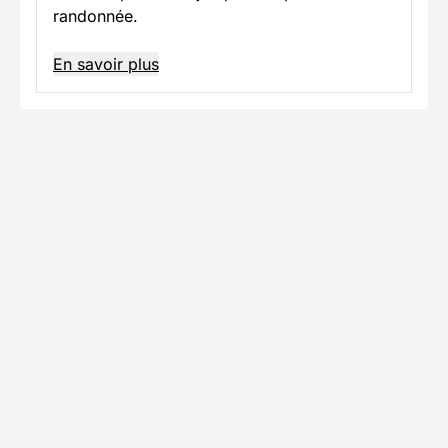
randonnée.
En savoir plus
Informations pratiques
Formalités spécifiques
Équipement
TÉLÉCHARGER LA FICHE TECHNIQUE
Ils ont voyagé avec nous
Découvrez les expériences authentiques de nos
voyageurs