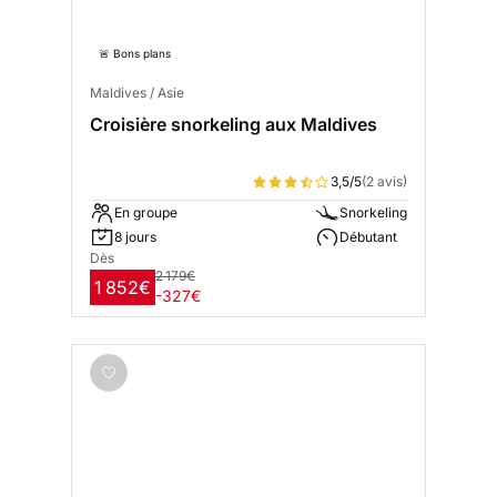
🚨 Bons plans
Maldives / Asie
Croisière snorkeling aux Maldives
3,5/5
(2 avis)
En groupe
Snorkeling
8 jours
Débutant
Dès
2 179€
1 852€
-327€