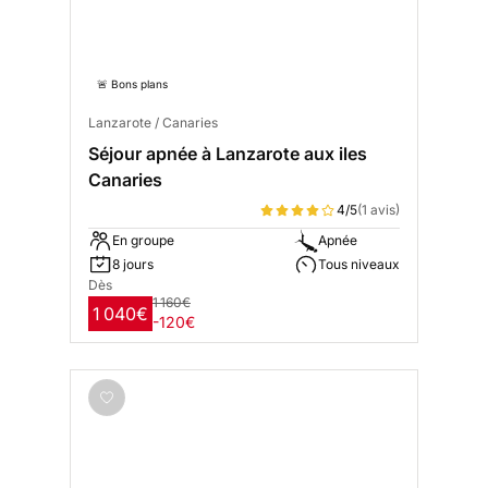
🚨 Bons plans
Lanzarote / Canaries
Séjour apnée à Lanzarote aux iles
Canaries
4/5
(1 avis)
En groupe
Apnée
8 jours
Tous niveaux
Dès
1 160€
1 040€
-120€