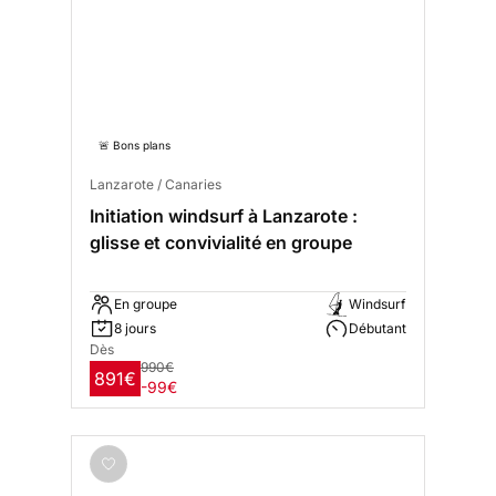
🚨 Bons plans
Lanzarote / Canaries
Initiation windsurf à Lanzarote :
glisse et convivialité en groupe
En groupe
Windsurf
8 jours
Débutant
Dès
990€
891€
-99€