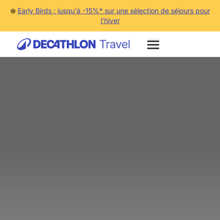
❄️
Early Birds : jusqu'à -15%* sur une sélection de séjours pour
l'hiver