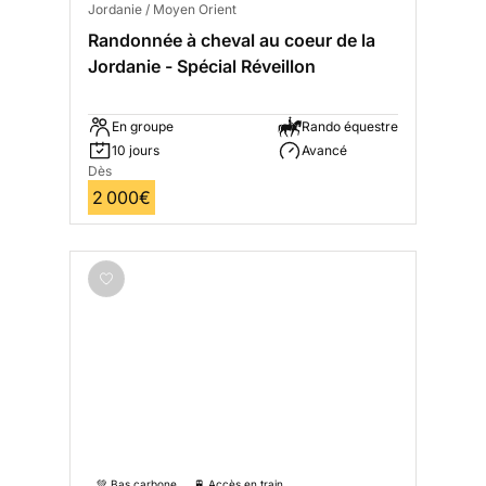
Jordanie / Moyen Orient
Randonnée à cheval au coeur de la
Jordanie - Spécial Réveillon
En groupe
Rando équestre
10 jours
Avancé
Dès
2 000€
💚 Bas carbone
🚆 Accès en train