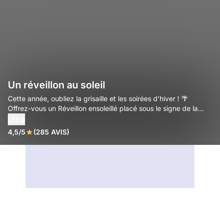
Un réveillon au soleil
Cette année, oubliez la grisaille et les soirées d’hiver ! 🌴
Offrez-vous un Réveillon ensoleillé placé sous le signe de la
chaleur, de la bonne humeur et du partage.
Lire la
Profitez d’un décor lumineux, d’une ambiance festive aux
4,5/5
(285 AVIS)
couleurs de l’été et d’un menu exotique pour célébrer la
nouvelle année autrement.