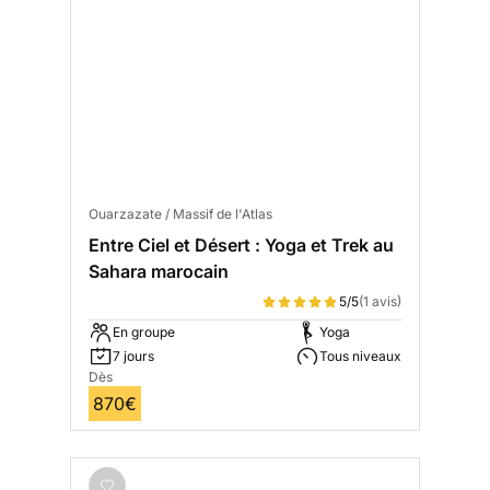
Ouarzazate / Massif de l'Atlas
Entre Ciel et Désert : Yoga et Trek au
Sahara marocain
5/5
(1 avis)
En groupe
Yoga
7 jours
Tous niveaux
Dès
870€