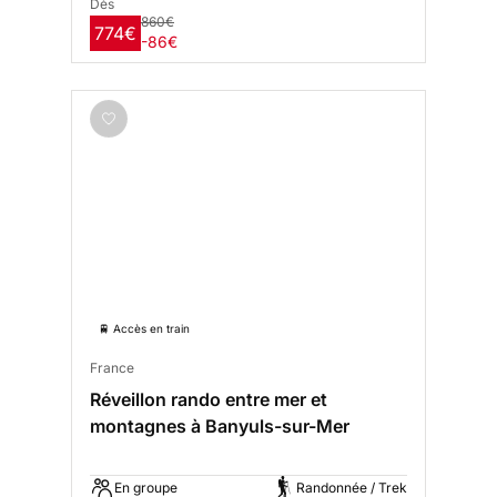
Dès
860€
774€
-86€
🚆 Accès en train
France
Réveillon rando entre mer et
montagnes à Banyuls-sur-Mer
En groupe
Randonnée / Trek