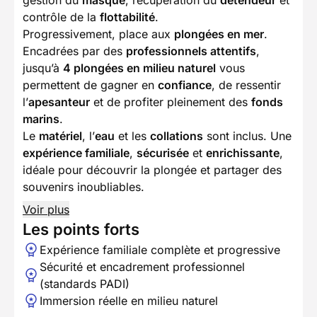
gestion du
masque
, récupération du
détendeur
et
contrôle de la
flottabilité
.
Progressivement, place aux
plongées en mer
.
Encadrées par des
professionnels attentifs
,
jusqu’à
4 plongées en milieu naturel
vous
permettent de gagner en
confiance
, de ressentir
l’
apesanteur
et de profiter pleinement des
fonds
marins
.
Le
matériel
, l’
eau
et les
collations
sont inclus. Une
expérience familiale
,
sécurisée
et
enrichissante
,
idéale pour découvrir la plongée et partager des
souvenirs inoubliables.
Voir plus
Les points forts
Expérience familiale complète et progressive
Sécurité et encadrement professionnel
(standards PADI)
Immersion réelle en milieu naturel