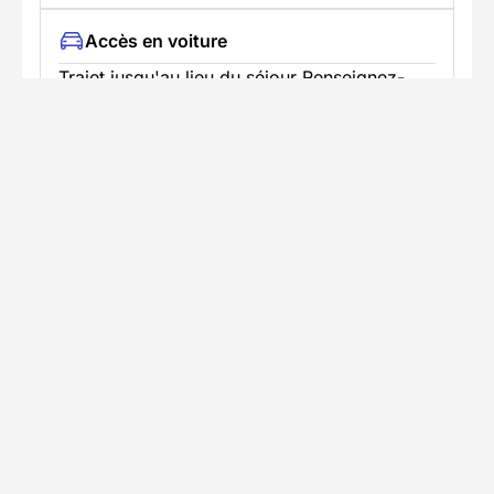
Accès en voiture
Trajet jusqu'au lieu du séjour Renseignez-
vous sur les possibilités de stationnement à
proximité
Informations pratiques
Formalités spécifiques
TÉLÉCHARGER LA FICHE TECHNIQUE
S