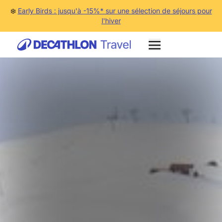
❄️
Early Birds : jusqu'à -15%* sur une sélection de séjours pour
l'hiver